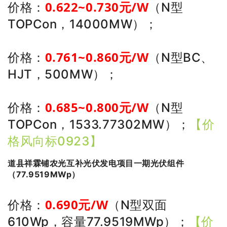
0.622~0
.730
元/W
价格：
（N型
TOPCon，14000MW）
；
0.761~0
.860
元/W
价格：
（N型BC、
HJT，500MW）
；
0.685~0
.800
元/W
价格：
（N型
TOPCon，1533.77302MW）
；
【价
格风向标0923】
道县祥霖铺农光互补光伏发电项目一期光伏组件
（77.9519MWp）
0.690
元/W
价格：
（N型双面
610Wp，容量77.9519MWp）
；
【价