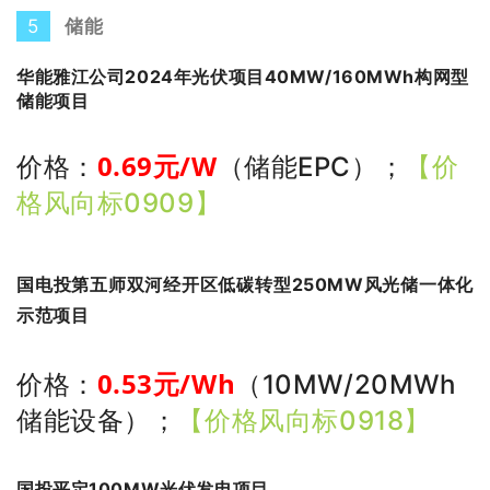
5
储能
华能雅江公司2024年光伏项目40MW/160MWh构网型
储能项目
0
.69
元/W
价格：
（储能EPC）
；
【价
格风向标0909】
国电投第五师双河经开区低碳转型250MW风光储一体化
示范项目
0
.53
元/Wh
价格：
（10MW/20MWh
储能设备）
；
【价格风向标0918】
国投平定100MW光伏发电项目