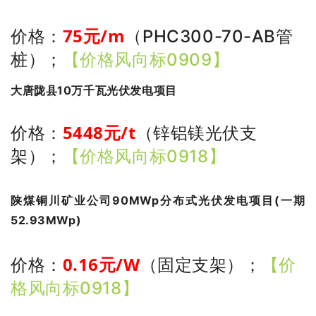
75
元/m
价格：
（PHC300-70-AB管
桩）
；
【价格风向标0909】
大唐陇县10万千瓦光伏发电项目
5448
元/t
价格：
（锌铝镁光伏支
架）
；
【价格风向标0918】
陕煤铜川矿业公司90MWp分布式光伏发电项目(一期
52.93MWp)
0.16
元/W
固定支架
价格：
（
）
；
【价
格风向标0918】