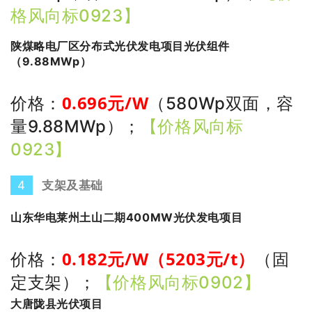
格风向标0923】
陕煤略电厂区分布式光伏发电项目光伏组件
（9.88MWp）
0.696
元/W
价格：
（580Wp双面，容
量9.88MWp）
；
【价格风向标
0923】
4
支架及基础
山东华电莱州土山二期400MW光伏发电项目
0.182
元/W（5203元/t）
价格：
（固
定支架）
；
【价格风向标0902】
大唐陇县光伏项目