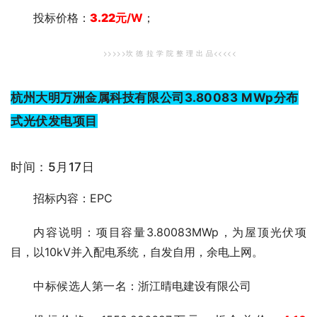
投标价格：
3.22
元
/W
；
>>>>>坎 德 拉 学 院 整 理 出 品<<<<<
杭州大明万洲金属科技有限公司3.80083 MWp分布
式光伏发电项目
时间：5月17日
招标内容：EPC
内容说明：项目容量3.80083MWp，为屋顶光伏项
目，以10kV并入配电系统，自发自用，余电上网。
中标候选人第一
名：浙江晴电建设有限公司