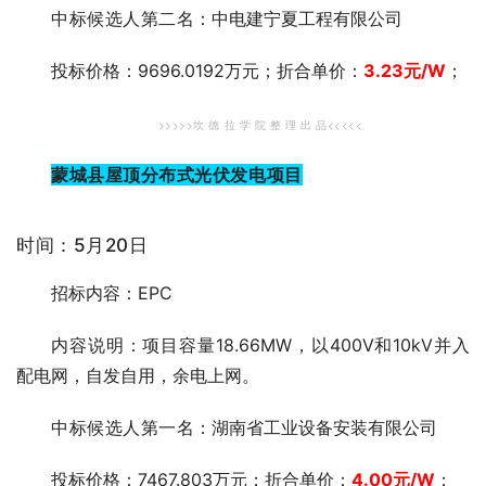
中标候选人第二
名：中电建宁夏工程有限公司
投标价格：9696.0192万元；折合单价：
3.23
元
/W
；
>>>>>坎 德 拉 学 院 整 理 出 品<<<<<
蒙城县屋顶分布式光伏发电项目
时间：5月20日
招标内容：EPC
内容说明：项目容量18.66MW，以400V和10kV并入
配电网，自发自用，余电上网。
中标候选人第一
名：湖南省工业设备安装有限公司
投标价格：7467.803万元；折合单价：
4.00元
/W
；