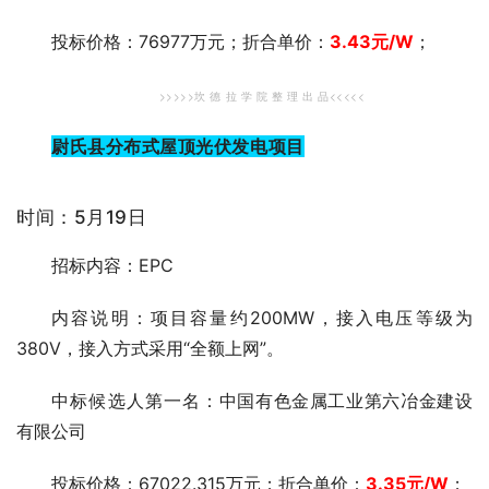
投标价格：76977万元；折合单价：
3.43
元
/W
；
>>>>>坎 德 拉 学 院 整 理 出 品<<<<<
尉氏县分布式屋顶光伏发电项目
时间：5月19日
招标内容：EPC
内容说明：项目容量约200MW，接入电压等级为
380V，接入方式采用“全额上网”。
中标候选人第一
名：中国有色金属工业第六冶金建设
有限公司
投标价格：67022.315万元；折合单价：
3.35元
/W
；