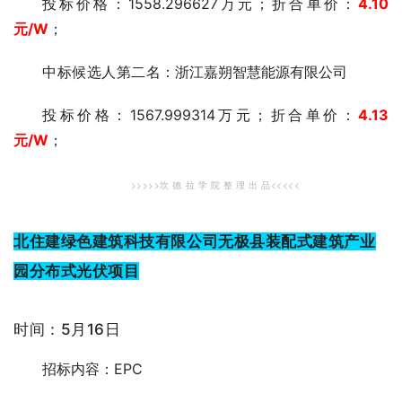
投标价格：1558.296627万元；折合单价：
4.10
元
/W
；
中标候选人第二
名：浙江嘉朔智慧能源有限公司
投标价格：1567.999314万元；折合单价：
4.13
元
/W
；
>>>>>坎 德 拉 学 院 整 理 出
品<<<<<
北住建绿色建筑科技有限公司无极县装配式建筑产业
园分布式光伏项目
时间：5月16日
招标内容：EPC