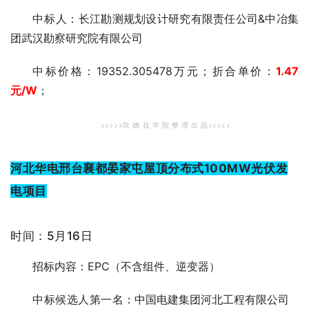
中标人
：长江勘测规划设计研究有限责任公司&中冶集
团武汉勘察研究院有限公司
中标价格：19352.305478万元；折合单价：
1.47
元
/W
；
>>>>>坎 德 拉 学 院 整 理 出 品<<<<<
河北华电邢台襄都晏家屯屋顶分布式100MW光伏发
电项目
时间：5月16日
招标内容：EPC（不含组件、逆变器）
中标候选人第一
名：中国电建集团河北工程有限公司