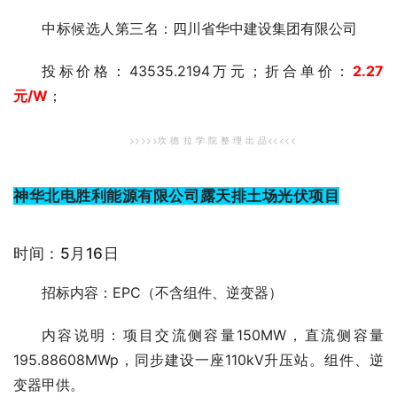
中标候选人第三
名：四川省华中建设集团有限公司
投标价格：43535.2194万元；折合单价：
2.27
元
/W
；
>>>>>坎 德 拉 学 院 整 理 出 品<<<<<
神华北电胜利能源有限公司露天排土场光伏项目
时间：5月16日
招标内容：EPC（不含组件、逆变器）
内容说明：项目交流侧容量150MW，直流侧容量
195.88608MWp，同步建设一座110kV升压站。组件、逆
变器甲供。