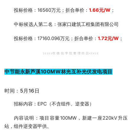
投标价格：16560万元；折合单价：
1.66
元
/W
；
中标候选人第二
名：张家口建筑工程集团有限公司
投标价格：17160.096万元；折合单价：
1.72
元
/W
；
>>>>>坎 德 拉 学 院
整 理 出 品<<<<<
中节能永新芦溪100MW林光互补光伏发电项目
时间：5月16日
招标内容：EPC（不含组件、逆变器）
内容说明：项目容量100MW，新建一座220kV升压
站，组件逆变器甲供。