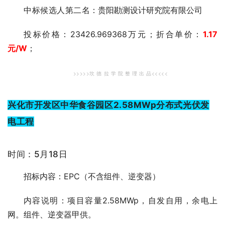
中标候选人第二
名：贵阳勘测设计研究院有限公司
投标价格：23426.969368万元；折合单价：
1.17
元
/W
；
>>>>>坎 德 拉 学 院 整 理 出 品<<<<<
兴化市开发区中华食谷园区2.58MWp分布式光伏发
电工程
时间：5月18日
招标内容：EPC（不含组件、逆变器）
内容说明：项目容量2.58MWp，自发自用，余电上
网。组件、逆变器甲供。