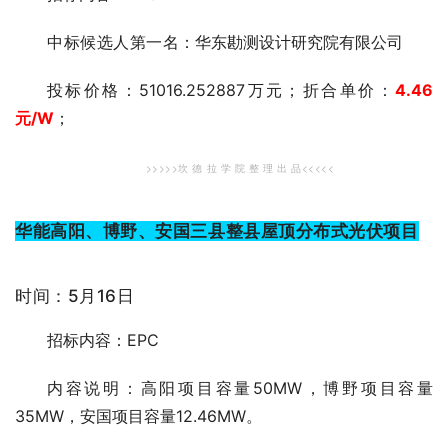
中标候选人第一
名：华东勘测设计研究院有限公司
投标价格：51016.252887万元；折合单价：
4.46
元
/W
；
>>>>>坎 德 拉 学 院 整 理 出 品<<<<<
华能高阳、博野、安国三县整县屋顶分布式光伏项目
时间：5月16日
招标内容：EPC
内容说明：高阳项目容量50MW，博野项目容量
35MW，安国项目容量12.46MW。