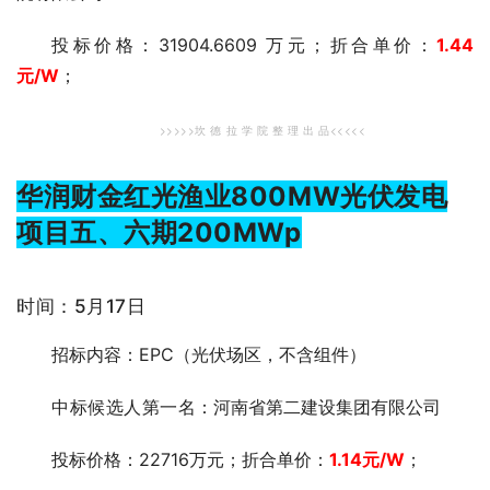
投标价格：31904.6609 万元；折合单价：
1.44
元
/W
；
>>>>>坎 德 拉 学 院 整 理 出 品<<<<<
华润财金红光渔业800MW光伏发电
项目五、六期200MWp
时间：5月17日
招标内容：EPC（光伏场区，不含组件）
中标候选人第一
名：河南省第二建设集团有限公司
投标价格：22716万元；折合单价：
1.14元
/W
；