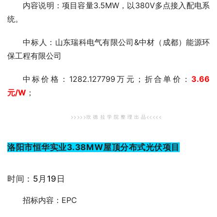
内容说明：项目容量3.5MW，以380V多点接入配电系
统。
中标人
：山东瑞科电气有限公司&中材（成都）能源环
保工程有限公司
中标价格：1282.127799万元；折合单价：
3.66
元
/W
；
>>>>>坎 德 拉 学 院
整 理 出 品<<<<<
洛阳市恒华实业3.38MW屋顶分布式光伏项目
时间：5月19日
招标内容：EPC