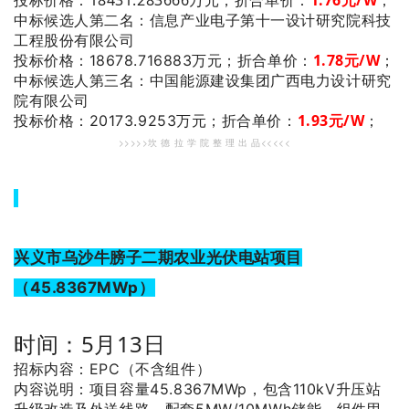
投标价格：18431.283666万元；
折合单价：
1
.76
元/W
；
：信息产业电子第十一设计研究院科技
中标候选人第二名
工程股份有限公司
1.78
元/W
；
投标价格：18678.716883万元；
折合单价：
：中国能源建设集团广西电力设计研究
中标候选人第三名
院有限公司
1.93
元/W
；
投标价格：20173.9253万元；
折合单价：
>>>>>坎 德 拉 学 院 整 理 出 品<<<<<
兴义市乌沙牛膀子二期农业光伏电站项目
（45.8367MWp）
时间：5月13日
招标内容：EPC（不含组件）
内容说明：项目容量45.8367MWp，包含110kV升压站