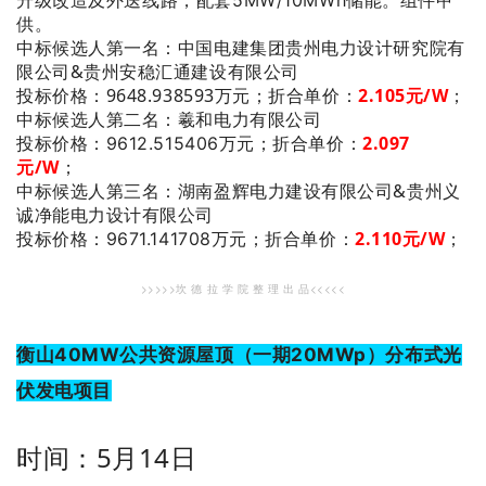
升级改造及外送线路，配套5MW/10MWh储能。组件甲
供。
：中国电建集团贵州电力设计研究院有
中标候选人第一名
限公司&贵州安稳汇通建设有限公司
投标价格：9648.938593万元；
折合单价：
2
.105元/W
；
：羲和电力有限公司
中标候选人第二名
2.097
投标价格：9612.515406万元；
折合单价：
元/W
；
：湖南盈辉电力建设有限公司&贵州义
中标候选人第三名
诚净能电力设计有限公司
2.110
元/W
；
投标价格：9671.141708万元；
折合单价：
>>>>>坎 德 拉 学 院 整 理 出 品<<<<<
衡山40MW公共资源屋顶（一期20MWp）分布式光
伏发电项目
时间：5月14日