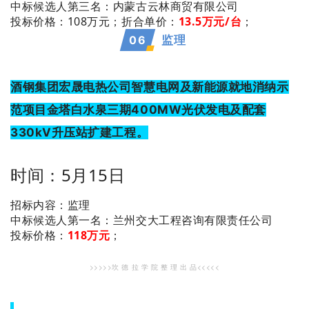
：内蒙古云林商贸有限公司
中标候选人第三名
投标价格：108万元；
折合单价：
13.5万
元/台
；
06
监理
酒钢集团宏晟电热公司智慧电网及新能源就地消纳示
范项目金塔白水泉三期400MW光伏发电及配套
330kV升压站扩建工程。
时间：5月15日
招标内容：监理
：兰州交大工程咨询有限责任公司
中标候选人第一名
投标价格：
118万元
；
>>>>>坎 德 拉 学 院 整 理 出 品<<<<<