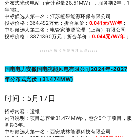
分布式光伏电站（合计容量28.51MW），服务期2年，1
年1签。
：江苏橙果能源环保有限公司
中标候选人第一名
投标价格：364.452万元；
折合单价：
0
.041
元/W/年
；
：电管家能源管理（上海）有限公司
中标候选人第二名
0
.044
元/W/年
；
投标价格：387.1360万元；
折合单价：
>>>>>坎 德 拉 学 院 整 理 出 品<<<<<
国电电力安徽国电皖能风电有限公司2024年-2027
年分布式光伏（31.474MW)
时间：5月17日
招标内容：运维
内容说明：项目总容量31.474MWp，包含5个子项目，服
务期3年。
：西安咸林能源科技有限公司
中标候选人第一名