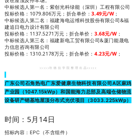
设在屋顶及停车场。
：紫创光科绿能（深圳）工程有限公司
中标候选人第一名
投标价格：1079.806万元；
折合单价：
3
.49
元/W
；
：福建海电运维科技股份有限公司&福
中标候选人第二名
建追日电力设计有限公司
投标价格：1137.5271万元；
折合单价：
3
.68
元/W
；
：福建新电工贸有限公司&厦门能晟电
中标候选人第三名
力信息咨询有限公司
投标价格：1310.2178万元；
折合单价：
4
.23
元/W
；
>>>>>坎 德 拉 学 院 整 理 出 品<<<<<
广东公司石角热电广东爱健康生物科技有限公司A区麻鸡
产业园（1047.15kWp）和国能海力总部及高端仓储物流
设备研产销基地屋顶分布式光伏项目（3033.225
kWp）
时间：5月14日
招标内容：EPC（不含组件）