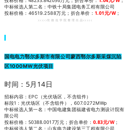
投标价格：48233.842056万元；
折合单价：
1
.04
元/W
；
：中铁十局集团电务工程有限公司
中标候选人第二名
.01
元/W
；
投标价格：46519.2588万元；
折合单价：
1
>>>>>坎 德 拉 学 院 整 理 出 品<<<<<
国电电力鄂尔多斯市有限公司蒙西鄂尔多斯采煤沉陷
区1000MW光伏项目
时间：5月14日
招标内容：EPC（光伏场区，不含组件）
标段1：光伏场区（不含组件），607.0272MWp
：中国电建集团福建省电力测设计院有
中标候选人第一名
限公司
投标价格：50388.0017万元；
折合单价：
0
.83
元/W
；
：山东电力建设第三工程有限公司
中标候选人第二名