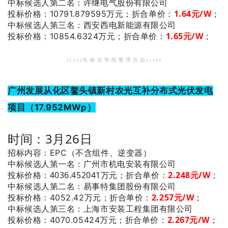
：许继电气股份有限公司
中标候选人第二名
1.64元/W
；
投标价格：10791.879595万元；
折合单价：
：西安西电新能源有限公司
中标候选人第三名
1.65元/W
；
投标价格：10854.6324万元；
折合单价：
>>>>>坎 德 拉 学 院 整 理 出 品<<<<<
广州发展从化区鳌头镇新村农光互补分布式光伏发电
项目（17.952MWp）
时间：3月26日
招标内容：EPC（不含组件、逆变器）
：广州市机电安装有限公司
中标候选人第一名
投标价格：4036.452041万元；
折合单价：
2.248元/W
；
：易事特集团股份有限公司
中标候选人第二名
2.257元/W
；
投标价格：4052.42万元；
折合单价：
：上海市安装工程集团有限公司
中标候选人第三名
2.267元/W
；
投标价格：4070.05424万元；
折合单价：