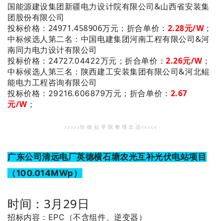
国能源建设集团新疆电力设计院有限公司&山西省安装集
团股份有限公司
投标价格：24971.458906万元；
折合单价：
2.28元/W
；
：中国电建集团河南工程有限公司&河
中标候选人第二名
南同力电力设计有限公司
2.26
元/W
；
投标价格：24727.04422万元；
折合单价：
：陕西建工安装集团有限公司&河北鲲
中标候选人第三名
能电力工程咨询有限公司
2.67
投标价格：29216.606879万元；
折合单价：
元/W
；
>>>>>坎 德 拉 学 院 整 理 出 品<<<<<
广东公司清远电厂英德横石塘农光互补光伏电站项目
（100.014MWp）
时间：3月29日
招标内容：EPC（不含组件、逆变器）