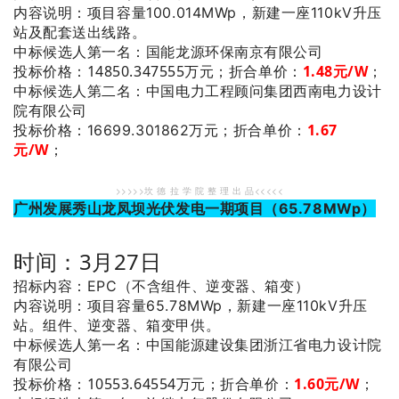
内容说明：项目容量100.014MWp，新建一座110kV升压
站及配套送出线路。
：国能龙源环保南京有限公司
中标候选人第一名
投标价格：14850.347555万元；
折合单价：
1.48元/W
；
：中国电力工程顾问集团西南电力设计
中标候选人第二名
院有限公司
1.67
投标价格：16699.301862万元；
折合单价：
元/W
；
>>>>>坎 德 拉 学 院 整 理 出 品<<<<<
广州发展秀山龙凤坝光伏发电一期项目（65.78MWp）
时间：3月27日
招标内容：EPC（不含组件、逆变器、箱变）
内容说明：项目容量65.78MWp，新建一座110kV升压
站。组件、逆变器、箱变甲供。
：中国能源建设集团浙江省电力设计院
中标候选人第一名
有限公司
投标价格：10553.64554万元；
折合单价：
1.60元/W
；