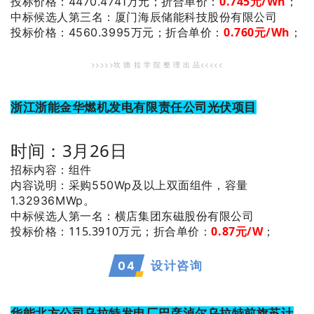
0.745元/Wh
；
投标价格：4470.4741万元；
折合单价：
：厦门海辰储能科技股份有限公司
中标候选人第三名
0.760元/Wh
；
投标价格：4560.3995万元；
折合单价：
>>>>>坎 德 拉 学 院 整 理 出 品<<<<<
浙江浙能金华燃机发电有限责任公司光伏项目
时间：3月26日
招标内容：组件
内容说明：采购550Wp及以上双面组件，容量
1.32936MWp
。
：横店集团东磁股份有限公司
中标候选人第一名
投标价格：115.3910万元；
折合单价：
0.87元/W
；
0
4
设计咨询
华能北方公司乌拉特发电厂巴彦淖尔乌拉特前旗苏计