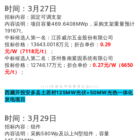
时间：3月27日
招标内容：固定可调支架
内容说明：项目容量469.6408MWp，采购支架重量预计
19167t。
：江苏威尔五金股份有限公司
中标候选人第一名
投标价格：13643.0018万元；
折合单价：
0.29
元/W（7118元/t）
；
：苏州鲁南紧固系统有限公司
中标候选人第二名
0.27元/W（6650
投标价格：12746.17万元；
折合单价：
元/t）
；
>>>>>坎 德 拉 学 院 整 理 出 品<<<<<
西藏开投安多县土若村125MW光伏+50MW光热一体化
发电项目
时间：3月29日
招标内容：组件
内容说明：采购580Wp及以上N型组件，容量