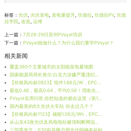
标签：
光伏
,
光伏发电
,
发电量提升
,
坎德拉
,
坎德拉PV
,
坎德
拉学院
,
改造
,
运维
上一篇：
7月28-29日苏州PVsyst培训
下一篇：
PVsyst能做什么？为什么我们要学PVsyst？
相关新闻
覆盖360个主要城市的太阳能发电量地图
国家能源局局长努尔·白克力涉嫌严重违纪违法被查
【价格风向标0923】组件1.88元/W，EPC3.45元/W，近期光伏设备、运维、EPC等价格信息
最低0.48，最高0.64，平均0.56！渭南光伏领跑者投标价出来了。
PVsyst实用问答,你想知道的都在这里（第12期）
国内最美的8大光伏火车站 你去过几个？
【价格风向标1123】储能1.06元/Wh，EPC3.54元/W，近期光伏设备、运维、EPC等价格信息
从山东43座光伏及风电电站被强制断网说起 —电站监控系统二次安防系统的严肃性和重要性
三部委发文：630前并网户用光伏明确有补贴