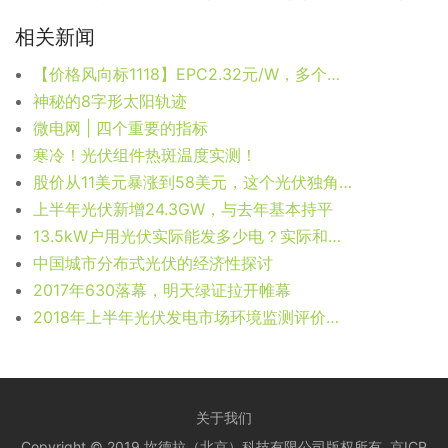
相关新闻
【价格风向标1118】EPC2.32元/W，多个项目组件中标信息，近期光伏设备、EPC、监理等价格信息
神秘的8字形太阳轨迹
微电网 | 四个重要的指标
寒冷！光伏组件热斑温度实测！
股价从11美元暴涨到58美元，这个光伏独角兽凭什么赢得投资者青睐？
上半年光伏新增24.3GW，与去年基本持平
13.5kW户用光伏实际能发多少电？实际和理论对比！
中国城市分布式光伏的经济性探讨
2017年630落幕，明天绿证拉开帷幕
2018年上半年光伏发电市场环境监测评价结果
关于我们
Copyright © 2019 坎德拉（北京）科技有限公司版权所有
京ICP