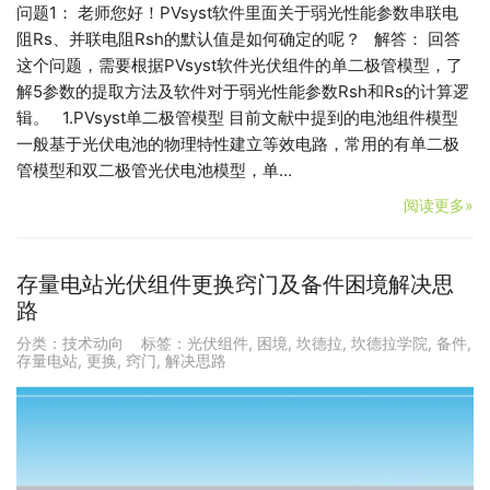
问题1： 老师您好！PVsyst软件里面关于弱光性能参数串联电
阻Rs、并联电阻Rsh的默认值是如何确定的呢？ 解答： 回答
这个问题，需要根据PVsyst软件光伏组件的单二极管模型，了
解5参数的提取方法及软件对于弱光性能参数Rsh和Rs的计算逻
辑。 1.PVsyst单二极管模型 目前文献中提到的电池组件模型
一般基于光伏电池的物理特性建立等效电路，常用的有单二极
管模型和双二极管光伏电池模型，单…
阅读更多»
存量电站光伏组件更换窍门及备件困境解决思
路
分类：
技术动向
标签：
光伏组件
,
困境
,
坎德拉
,
坎德拉学院
,
备件
,
存量电站
,
更换
,
窍门
,
解决思路