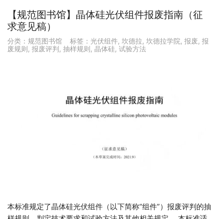
【规范图书馆】晶体硅光伏组件报废指南（征
求意见稿）
分类：
规范图书馆
标签：
光伏组件
,
坎德拉
,
坎德拉学院
,
报废
,
报
废规则
,
报废评判
,
抽样规则
,
晶体硅
,
试验方法
本标准规定了晶体硅光伏组件（以下简称“组件”）报废评判的抽
样规则、判定技术要求和试验方法及其他相关规定。 本标准适