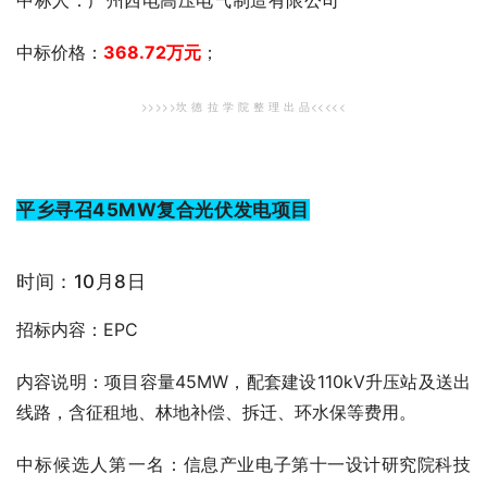
中标人：广州西电高压电气制造有限公司
中标价格：
368.72
万元
；
>>>>>坎 德 拉 学 院 整 理 出 品<<<<<
平乡寻召45MW复合光伏发电项目
时间：10月8日
招标内容：EPC
内容说明：项目容量45MW，配套建设110kV升压站及送出
线路，含征租地、林地补偿、拆迁、环水保等费用。
中标候选人第一名：
信息产业电子第十一设计研究院科技