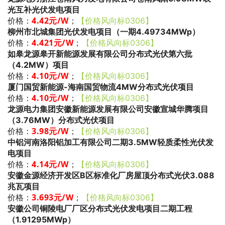
光互补光伏发电项目
4.42
元/W
；
价格：
【价格风向标0306】
柳州市北城集团光伏发电项目（一期4.49734MWp）
4.421
元/W
；
价格：
【价格风向标0306】
如皋龙源皋开新能源发展有限公司分布式光伏第六批
（4.2MW）项目
4.10
元/W
；
价格：
【价格风向标0306】
厦门国贸新能源-海南国贸物流4MW分布式光伏项目
4.10
元/W
；
价格：
【价格风向标0306】
龙源电力集团安徽新能源发展有限公司安徽宣城华腾项目
（3.76MW）分布式光伏项目
3.98
元/W
；
价格：
【价格风向标0306】
中铝河南洛阳铝加工有限公司二期3.5MW轻质柔性光伏发
电项目
4.14
元/W
；
价格：
【价格风向标0306】
安徽金源经济开发区B区标准化厂房屋顶分布式光伏3.088
兆瓦项目
3.693
元/W
；
价格：
【价格风向标0306】
安徽公司铜陵电厂厂区分布式光伏发电项目二期工程
（1.91295MWp）