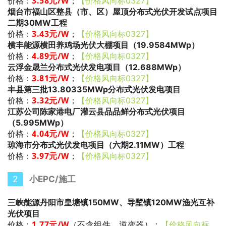
3.58
元/W
；
价格：
【价格风向标0327】
烟台市福山区整县（市、区）屋顶分布式光伏开发试点项目
二期30MW工程
3.43
元/W
；
价格：
【价格风向标0327】
横丰能源横田养鸡场光伏大棚项目（19.9584MWp）
4.89
元/W
；
价格：
【价格风向标0327】
云浮金晟兰分布式光伏发电项目（12.688MWp）
3.81
元/W
；
价格：
【价格风向标0327】
丰县第三批13.80335MWp分布式光伏发电项目
3.32
元/W
；
价格：
【价格风向标0327】
江苏公司陈家港电厂灌云县品品鲜分布式光伏项目
（5.995MWp）
4.04
元/W
；
价格：
【价格风向标0327】
琼海市分布式光伏发电项目（六期2.11MW）工程
3.97
元/W
；
价格：
【价格风向标0327】
2
小EPC/施工
三峡能源丹阳市皇塘镇150MW、导墅镇120MW渔光互补
光伏项目
1.77
元/W
（不含组件、逆变器）
；
价格：
【价格风向标