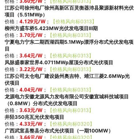
3.60
元/W
；
价格：
【价格风向标0313】
江苏公司徐州电厂徐州高新区百灵衡器沛县聚源新材料光伏
项目（5.51MWp）
4.129
元/W
；
价格：
【价格风向标0313】
柳州方盛车桥5.423MW光伏发电项目Ⅲ期
3.70
元/W
；
价格：
【价格风向标0313】
宁夏电力宁东二期西湖四期5.1MWp漂浮分布式光伏发电项
目
3.64
元/W
；
价格：
【价格风向标0313】
风脉盛泰家世界4.0711MWp屋顶分布式光伏项目
3.22
元/W
；
价格：
【价格风向标0313】
江苏公司太仓电厂建设扬州奥吉特、靖江三菱2.6MWp光
伏项目
4.04
元/W
；
价格：
【价格风向标0313】
龙源电力安徽龙源风力发电有限公司安徽宣城科技城项目
（0.8MW）分布式光伏发电项目
3.63
元/W
；
价格：
【价格风向标0313】
井陉350兆瓦光伏发电项目
4.33
元/W
；
价格：
【价格风向标0320】
广西武宣县整县分布式光伏项目（一期100MW）
3.66
元/W
；
价格：
【价格风向标0320】