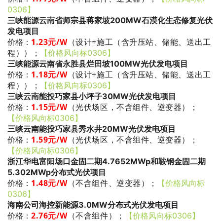
0306】
三峡能源云南省师宗县蒋家坡200MW石漠化生态修复光伏
发电项目
1.23
元/W
（设计+施工（含升压站、储能、送出工
价格：
程））
；
【价格风向标0306】
三峡能源云南省永胜县烂田坡100MW光伏发电项目
1.18
元/W
（设计+施工（含升压站、储能、送出工
价格：
程））
；
【价格风向标0306】
三峡云南能投巧家县小坪子30MW光伏发电项目
1.15
元/W
（光伏场区，不含组件、逆变器）
；
价格：
【价格风向标0306】
三峡云南能投巧家县秀水井20MW光伏发电项目
1.59
元/W
（光伏场区，不含组件、逆变器）
；
价格：
【价格风向标0306】
浙江华电富阳场口金固二期4.7652MWp和鞍钢金固二期
5.302MWp分布式光伏项目
1.48
元/W
（不含组件、逆变器）
；
价格：
【价格风向标
0306】
海南公司海控新能源3.0MW分布式光伏发电项目
2.76
元/W
（不含组件）
；
价格：
【价格风向标0306】