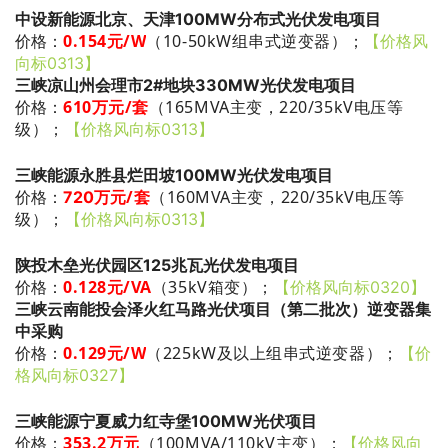
中设新能源北京、天津100MW分布式光伏发电项目
0.154
元/W
（10-50kW组串式逆变器）
；
价格：
【价格风
向标0313】
三峡凉山州会理市2#地块330MW光伏发电项目
610万
元/套
（165MVA主变，220/35kV电压等
价格：
级）
；
【价格风向标0313】
三峡能源永胜县烂田坡100MW光伏发电项目
/套
（160MVA主变，220/35kV电压等
价格：
720万元
级）
；
【价格风向标0313】
陕投木垒光伏园区125兆瓦光伏发电项目
0.128
元/VA
（35kV箱变）
；
价格：
【价格风向标0320】
三峡云南能投会泽火红马路光伏项目（第二批次）逆变器集
中采购
0.129
元/W
（225kW及以上组串式逆变器）
；
价格：
【价
格风向标0327】
三峡能源宁夏威力红寺堡100MW光伏项目
353.2万元
（100MVA/110kV主变）
；
价格：
【价格风向