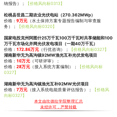
纳报告）
；
【价格风向标0313】
松桃县世昌二期农业光伏电站（270.362MWp）
9万元
（水土保持方案专题报告编制与审查服
价格：
务）
；
【价格风向标0320】
国家电投克州阿图什25万千瓦100万千瓦时共享储能和100
万千瓦市场化并网光伏发电项目（一期40万千瓦）
172.86万元
（行优咨询）
；
价格：
【价格风向标0327】
湖南新华无为高沟镇92MW渔光互补光伏发电项目
10万元
（可研评审）
；
价格：
28
万元
（接入系统方案编制）
；
价格：
【价格风向标
0327】
湖南新华无为高沟镇渔光互补92MW光伏项目
7万元
（接入系统电能质量评估报告）
；
价格：
【价格风
向标0327】
本文由坎德拉学院整理汇总
未经许可，严禁转载