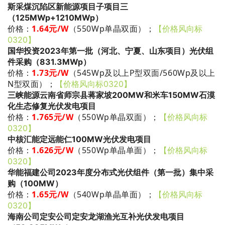
斯采煤沉陷区新能源项目子项目三
（125MWp+1210MWp）
1.64
元/W
（550Wp单晶双面）
；
价格：
【价格风向标
0320】
国华投资2023年第一批（河北、宁夏、山东项目）光伏组
件采购（831.3MWp）
1.73
元/W
（545Wp及以上P型双面/560Wp及以上
价格：
N型双面）
；
【价格风向标0320】
三峡能源云南省师宗县蒋家坡200MW和米车150MW石漠
化生态修复光伏发电项目
1.765
元/W
（550Wp单晶双面）
；
价格：
【价格风向标
0320】
中核汇能定远能仁100MW光伏发电项目
1.626
元/W
（550Wp单晶单面）
；
价格：
【价格风向标
0320】
华能福建公司2023年度分布式光伏组件（第一批）集中采
购（100MW）
1.65
元/W
（540Wp单晶单面）
；
价格：
【价格风向标
0320】
海南公司定安公司定安龙湖渔光互补光伏发电项目