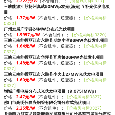
2.222
元/W
（不含组件）
；
价格：
【价格风向标0320】
三峡能源江苏扬州真武50MWp农光(渔光)互补光伏发电项
目
1.77
元/W
（不含组件、逆变器）
；
价格：
【价格风向标
0320】
广州发展广宁县24MW分布式光伏项目
1.9957
元/W
（不含组件）
；
价格：
【价格风向标0320】
三峡云南能投丽江市永胜县期纳小湾96MW光伏发电项目
1.64
元/W
（不含组件、逆变器）
；
价格：
【价格风向标
0327】
三峡云南能投丽江市华坪县瓦房箐36MW光伏发电项目
1.48
元/W
（不含组件、逆变器）
；
价格：
【价格风向标
0327】
三峡云南能投丽江市永胜县小火山27MW光伏发电项目
1.60
元/W
（不含组件、逆变器）
；
价格：
【价格风向标
0327】
增城广州电装分布式光伏发电项目（9.0751MWp）
2.47
元/W
（不含组件）
；
价格：
【价格风向标0327】
佛山市高明伟昌兴钢管有限公司分布式光伏项目
2.25
元/W
（不含组件）
；
价格：
【价格风向标0327】
龙源电力河南龙源新能源发展有限公司长葛整市屋顶分布式