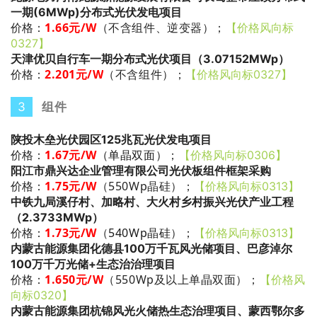
一期(6MWp)分布式光伏发电项目
1.66
元/W
（不含组件、逆变器）
；
价格：
【价格风向标
0327】
天津优贝自行车一期分布式光伏项目（3.07152MWp）
2.201
元/W
（不含组件）
；
价格：
【价格风向标0327】
3
组件
陕投木垒光伏园区125兆瓦光伏发电项目
1.67
元/W
（单晶双面）
；
价格：
【价格风向标0306】
阳江市鼎兴达企业管理有限公司光伏板组件框架采购
1.75
元/W
（550Wp晶硅）
；
价格：
【价格风向标0313】
中铁九局溪仔村、加略村、大火村乡村振兴光伏产业工程
（2.3733MWp）
1.73
元/W
（
540Wp晶硅
）
；
价格：
【价格风向标0313】
内蒙古能源集团化德县100万千瓦风光储项目、巴彦淖尔
100万千万光储+生态治治理项目
1.650
元/W
（550Wp及以上单晶双面）
；
价格：
【价格风
向标0320】
内蒙古能源集团杭锦风光火储热生态治理项目、蒙西鄂尔多