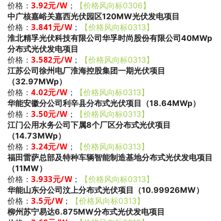
3.92
元/W
；
价格：
【价格风向标0306】
中广核嘉峪关嘉西光伏园区120MW光伏发电项目
3.841
元/W
；
价格：
【价格风向标0313】
淮北精孚光伏科技有限公司华孚时尚股份有限公司40MWp
分布式光伏发电项目
3.582
元/W
；
价格：
【价格风向标0313】
江苏公司徐州电厂淮海控股集团一期光伏项目
（32.97MWp）
4.02
元/W
；
价格：
【价格风向标0313】
华能安徽分公司利辛县分布式光伏项目（18.64MWp）
3.50
元/W
；
价格：
【价格风向标0313】
江门公用水务公司下属8个厂区分布式光伏项目
（14.73MWp）
3.24
元/W
；
价格：
【价格风向标0313】
福田雷萨总部及特种车辆智能制造基地分布式光伏发电项目
（11MW）
3
.933
元/W
；
价格：
【价格风向标0313】
华能山东分公司汶上分布式光伏项目（10.99926MW）
3.5
元/W
；
价格：
【价格风向标0313】
柳州苏宁易达6.875MW分布式光伏发电项目