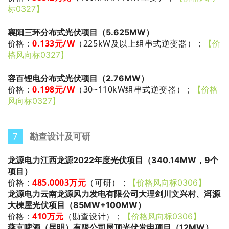
标0327】
襄阳三环分布式光伏项目（5.625MW）
0.133
元/W
（225kW及以上组串式逆变器）
；
价格：
【价
格风向标0327】
容百锂电分布式光伏项目（2.76MW）
0.198
元/W
（30~110kW组串式逆变器）
；
价格：
【价格
风向标0327】
7
勘查设计及可研
龙源电力江西龙源2022年度光伏项目（340.14MW，9个
项目）
485.0003万元
（可研）
；
价格：
【价格风向标0306】
龙源电力云南龙源风力发电有限公司大理剑川文兴村、洱源
大楝屋光伏项目（85MW+100MW）
410万元
（勘查设计）
；
价格：
【价格风向标0306】
燕京啤酒（昆明）有限公司屋顶光伏发电项目（12MW）