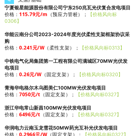
宁夏银星能源股份有限公司宁东250兆瓦光伏复合发电项目
115.79
元/m
（预应力管桩）
；
价格：
【价格风向标
0306】
华能云南分公司2023-2024年度光伏柔性支架框架协议采
购
0.241
元/W
（柔性支架）
；
价格：
【价格风向标0313】
中铁电气化局集团第一工程有限公司满城区70MW光伏发
电项目
0.26
元/W
（固定支架）
；
价格：
【价格风向标0320】
青海华电格尔木乌图美仁100MW光伏发电项目
7050
元/t
（固定支架）
；
价格：
【价格风向标0327】
浙江华电常山新昌100MW光伏发电项目
6496
元/t
（固定支架）
；
价格：
【价格风向标0327】
华润电力云南玉龙雪花50MW药光互补光伏发电项目
0.2966
元/W
（固定支架）
；
价格：
【价格风向标0327】