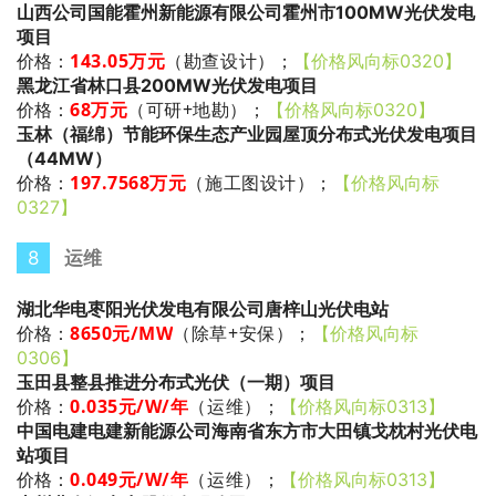
山西公司国能霍州新能源有限公司霍州市100MW光伏发电
项目
143.05万元
（勘查设计）
；
价格：
【价格风向标0320】
黑龙江省林口县200MW光伏发电项目
68万元
（可研+地勘）
；
价格：
【价格风向标0320】
玉林（福绵）节能环保生态产业园屋顶分布式光伏发电项目
（44MW）
197.7568万元
（施工图设计）
；
价格：
【价格风向标
0327】
8
运维
湖北华电枣阳光伏发电有限公司唐梓山光伏电站
8650
元/MW
（除草+安保）
；
价格：
【价格风向标
0306】
玉田县整县推进分布式光伏（一期）项目
0.035
元/W/年
（运维）
；
价格：
【价格风向标0313】
中国电建电建新能源公司海南省东方市大田镇戈枕村光伏电
站项目
0.049
元/W/年
（运维）
；
价格：
【价格风向标0313】