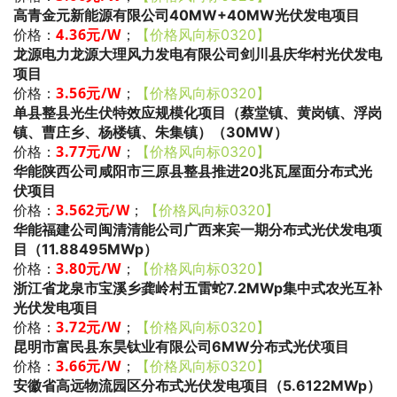
高青金元新能源有限公司40MW+40MW光伏发电项目
4.36
元/W
；
价格：
【价格风向标0320】
龙源电力龙源大理风力发电有限公司剑川县庆华村光伏发电
项目
3.56
元/W
；
价格：
【价格风向标0320】
单县整县光生伏特效应规模化项目（蔡堂镇、黄岗镇、浮岗
镇、曹庄乡、杨楼镇、朱集镇）（30MW）
3.77
元/W
；
价格：
【价格风向标0320】
华能陕西公司咸阳市三原县整县推进20兆瓦屋面分布式光
伏项目
3.562
元/W
；
价格：
【价格风向标0320】
华能福建公司闽清清能公司广西来宾一期分布式光伏发电项
目（11.88495MWp）
3.80元/W
；
价格：
【价格风向标0320】
浙江省龙泉市宝溪乡龚岭村五雷蛇7.2MWp集中式农光互补
光伏发电项目
3.72
元/W
；
价格：
【价格风向标0320】
昆明市富民县东昊钛业有限公司6MW分布式光伏项目
3.66
元/W
；
价格：
【价格风向标0320】
安徽省高远物流园区分布式光伏发电项目（5.6122MWp）