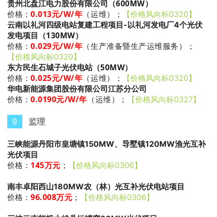
600MW
贵州北盘江电力股份有限公司（
）
0.013
元/W/年
（运维）
；
价格：
【价格风向标0320】
云南以礼河四级电站复建工程项目-以礼河发电厂4个光伏
130MW
发电项目（
）
0.029
元/W/年
（生产准备暨生产运维服务）
；
价格：
【价格风向标0320】
50MW
东方民生石城子光伏电站（
）
0.025
元/W/年
（运维）
；
价格：
【价格风向标0320】
华电新能源集团股份有限公司江苏分公司
0.0190
元/W/年
（运维）
；
价格：
【价格风向标0327】
9
监理
三峡能源丹阳市皇塘镇150MW、导墅镇120MW渔光互补
光伏项目
145万元
；
价格：
【价格风向标0306】
南丰卓阳西山180MW农（林）光互补光伏电站项目
96.008万元
；
价格：
【价格风向标0306】