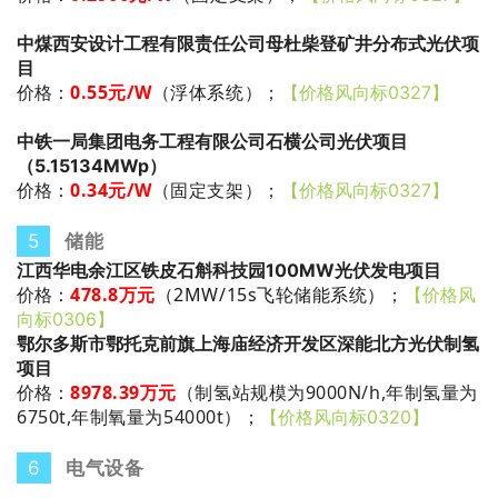
中煤西安设计工程有限责任公司母杜柴登矿井分布式光伏项
目
0.55
元/W
（
浮体系统
）
；
价格：
【价格风向标0327】
中铁一局集团电务工程有限公司石横公司光伏项目
（5.15134MWp）
0.34
元/W
（固定支架）
；
价格：
【价格风向标0327】
5
储能
江西华电余江区铁皮石斛科技园100MW光伏发电项目
478.8万元
（2MW/15s飞轮储能系统）
；
价格：
【价格风
向标0306】
鄂尔多斯市鄂托克前旗上海庙经济开发区深能北方光伏制氢
项目
8978.39万元
（制氢站规模为9000N/h,年制氢量为
价格：
6750t,年制氧量为54000t）
；
【价格风向标0320】
6
电气设备