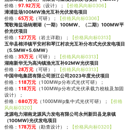
97.92万元
（设计）
；
价格：
【价格风向标0306】
漳浦盐场100MW渔光互补光伏发电项目
65万元
（可研）
；
价格：
【价格风向标0306】
莺歌海盐场纳潮湖（一期）100MW、（二期）100MW平
价光伏项目
127万元
（岩土详勘）
；
价格：
【价格风向标0313】
五华县棉洋镇平安村和琴江村农光互补分布式光伏发电项目
（5.5MW+5.6MW）
35万元
（可研）
；
价格：
【价格风向标0313】
湖南新华无为高沟镇渔光互补92MW光伏项目
28万元
（可研）
；
价格：
【价格风向标0313】
中国华电集团有限公司浙江公司2023年度光伏项目
118万元
（100MWp分布式光伏可研）
；
价格：
118万元
（100MWp分布式光伏承载力校核及加固
价格：
设计）
；
万元
（1000MWp
集中式光伏可研
）
；
价格：
680
【价格
风向标0320】
龙源电力湖南龙源风力发电有限公司永州新田县龙泉镇
（100MW)光伏发电项目
178万元
（勘查设计）
；
价格：
【价格风向标0320】