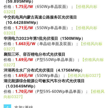
（59.895MWp）
1.75
元/W
（650Wp单晶双面）
；
价格：
【价格风向标
0320】
中交机电局内蒙古高速公路服务区光伏项目
（10.44288MWp）
1.71
元/W
（550Wp单晶单面）
；
价格：
【价格风向标
0320】
1500MWp
华润电力2023年第1批光伏项目（
）
1.663
元/W
（单晶硅单面及双面）
；
价格：
【价格风向标
0327】
襄阳三环、容百锂电分布式光伏项目
1.69
元/W
（P型550Wp单晶单面）
；
价格：
【价格风向标
0327】
洋湖再生水厂分布式光伏项目（4.1756MWp）
1.69
元/W
（
550Wp单晶
）
；
价格：
【价格风向标0327】
湖北能源综合能源公司敏实汽车分布式光伏项目
（1.03649MWp）
1.70
元/W
（
P型595-600Wp单晶单面
）
；
价格：
【价格风
向标0327】
4
支
架/基础