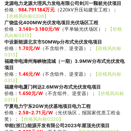
龙源电力龙源大理风力发电有限公司剑川一颗桩光伏项目
984.791184万元
（220kV升压站建安工程）
；
价格：
【价格风向标0306】
广饶盐化400MW光伏发电项目光伏场区工程
元/W
（平单轴光伏场区）
；
价格：
3.149~3.180
【价格
风向标0313】
中设新能源北京市50MWp分布式光伏发电项目
1.70
元/W
（不含组件、逆变器）
；
价格：
【价格风向标
0313】
福建华电漳州海峡物流城（一期）3.9MW分布式光伏发电
项目
1.46
元/W
（不含组件、逆变器）
；
价格：
【价格风向标
0313】
福建华电厦门柯达2.6MW分布式光伏发电项目
1.650
元/W
（不含组件、逆变器）
；
价格：
【价格风向标
0313】
宁夏电力宁东2GW光伏基地项目电力工程
2.58~2.71
元/W
（光伏场区，报国家优质工程金
价格：
奖）
；
【价格风向标0320】
华能(浙江)能源开发有限公司2023年屋顶光伏项目