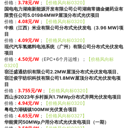
3.78
元/W
；
价格：
【价格风向标0320】
国电电力湖南新能源开发有限公司公司湖南常德金健药业有
限责任公司5.01984MWP屋顶分布式光伏项目
4
.08
元/W
；
价格：
【价格风向标0320】
中粮（江西）米业有限公司分布式光伏发电（3.96 MW)项
目
4.09
元/W
；
价格：
【价格风向标0320】
现代汽车氢燃料电池系统（广州）有限公司分布式光伏发电
项目
4.50
元/W
；
价格：
（EPC+6个月运维）
【价格风向标
0320】
宿迁盛通纺织有限公司2.2MW屋顶分布式光伏发电项目、
宿迁俊宇纺织科技有限公司1.8MW屋顶分布式光伏发电项
目
3.755
元/W
；
价格：
【价格风向标0320】
西山乡2023年乡村振兴1.7MWp分布式并网光伏发电项目
4.94
元/W
；
价格：
【价格风向标0320】
粤电力湖镇镇100MW光伏复合项目
4.65
元/W
；
价格：
【价格风向标0327】
华能黄冈50MWp户用分布式光伏发电项目（一期）