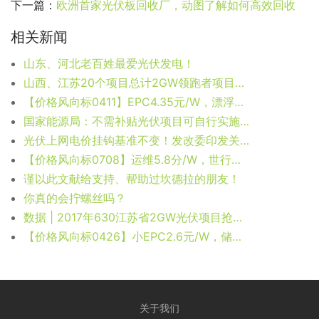
下一篇：
欧洲首家光伏板回收厂，动图了解如何高效回收
相关新闻
山东、河北老百姓最爱光伏发电！
山西、江苏20个项目总计2GW领跑者项目投标电价分析！
【价格风向标0411】EPC4.35元/W，漂浮支架0.42元/W，近期光伏设备、监理、EPC等价格信息
国家能源局：不需补贴光伏项目可自行实施，需落实电网跟土地条件
光伏上网电价挂钩基准不变！发改委印发关于进一步深化燃煤发电上网电价市场化改革的通知
【价格风向标0708】运维5.8分/W，世行贷款项目5.79元/W，近期光伏设备、运维、EPC等价格信息
谨以此文献给支持、帮助过坎德拉的朋友！
你真的会拧螺丝吗？
数据 | 2017年630江苏省2GW光伏项目抢并网，看看有没有你家？
【价格风向标0426】小EPC2.6元/W，储能1.5元/Wh，近期光伏设备、运维、EPC等价格信息
关于我们