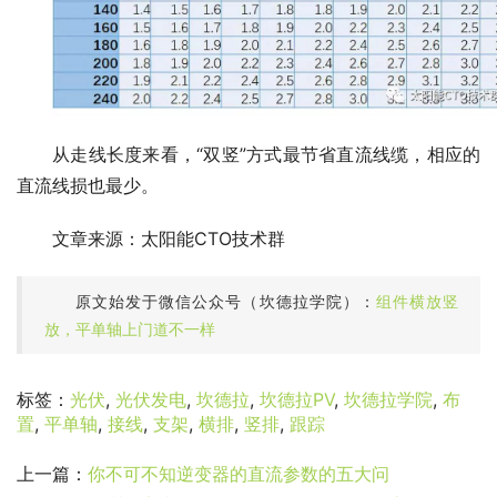
从走线长度来看，“双竖”方式最节省直流线缆，相应的
直流线损也最少。
文章来源：太阳能CTO技术群
原文始发于微信公众号（坎德拉学院）：
组件横放竖
放，平单轴上门道不一样
标签：
光伏
,
光伏发电
,
坎德拉
,
坎德拉PV
,
坎德拉学院
,
布
置
,
平单轴
,
接线
,
支架
,
横排
,
竖排
,
跟踪
上一篇：
你不可不知逆变器的直流参数的五大问