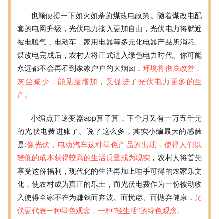
也顺便提一下如火如荼的煤改电政策。随着煤改电配
套的电网升级，光伏电力接入更加自由，光伏电力将就近
被电暖气，电动车，家用电器等多元化电器产品所消耗。
煤改电完成后，农村人将正式进入绿色电力时代。你可能
永远都不会再看到家家户户的大烟囱，
环境将彻底改善，
灰尘减少，能见度增加，又促进了光伏电力更多的生
产。
小编点开逆变器app算了算，下个月又有一万五千元
的光伏电费进账了。说了这么多，其实小编最大的感触
是:
像光伏，电动汽车这种绿色产品的出现，使得人们以
较低的成本获得较高的生活质量成为现实
，农村人将首先
享受这份福利，现代化的生活再加上唾手可得的农家乐文
化，使农村成为真正的乐土，而光伏电费作为一份被动收
入使得全家不在为赚钱而奔波、而忧虑、而抛弃健康，
光
伏更代表一种绿色观念，一种“轻生活”的绿色观念。