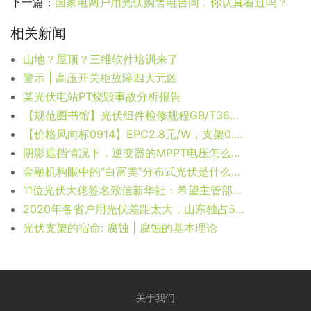
下一篇：
国家电网户用光伏购售电合同，你认真看过吗？
相关新闻
山地？屋顶？三维软件培训来了
警示 | 高压开关柜故障四大元凶
某光伏电站PT烧毁事故分析报告
【规范图书馆】光伏组件检修规程GB/T36567-2018
【价格风向标0914】EPC2.8元/W，支架0.26元/W，近期光伏设备、运维、EPC等价格信息
阴影遮挡情况下，逆变器的MPPT电压怎么变化？
金融机构眼中的“白富美”分布式光伏是什么样的？
11位光伏大佬签名致信新华社：希望主管部门听取行业合理诉求
2020年各省户用光伏差距太大，山东独占50%
光伏支架的宿命: 腐蚀 | 腐蚀的基本理论
关于我们