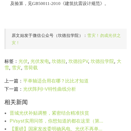
及验算，见GB50011-2010《建筑抗震设计规范》。
原文始发于微信公众号（坎德拉学院）：
雪灾！勿成光伏之
灾！
标签：
光伏
,
光伏发电
,
坎德拉
,
坎德拉PV
,
坎德拉学院
,
大
雪
,
雪灾
,
雪荷载
上一篇：
平单轴适合用在哪？比比才知道
下一篇：
光伏阵列I-V特性曲线分析
相关新闻
晋城光伏补贴调整，紧密结合精准扶贫
PVsyst实用问答，你想知道的都在这里（第七期）
【重磅】国家发改委明确风电、光伏不再单独进行节能审查