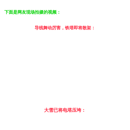
下面是网友现场拍摄的视频：
导线舞动厉害，铁塔即将散架：
大雪已将电塔压垮：