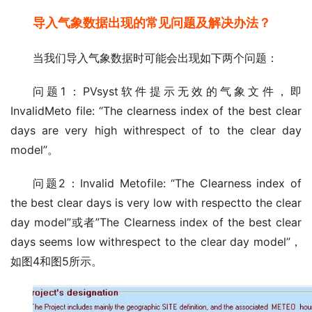
导入气象数据出现的常见问题及解决办法？
当我们导入气象数据时可能会出现如下两个问题：
问题1：PVsyst软件提示无效的气象文件，即
InvalidMeto file: “The clearness index of the best clear
days are very high withrespect of to the clear day
model”。
问题2：Invalid Metofile: “The Clearness index of
the best clear days is very low with respectto the clear
day model”或者”The Clearness index of the best clear
days seems low withrespect to the clear day model”，
如图4和图5所示。