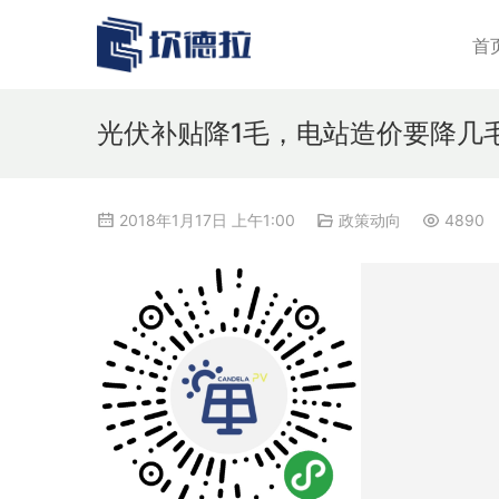
首
光伏补贴降1毛，电站造价要降几
2018年1月17日 上午1:00
政策动向
4890