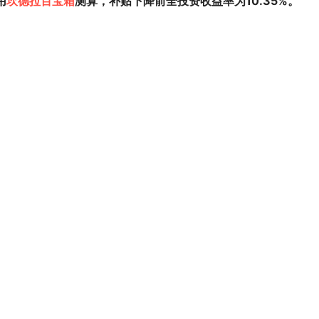
用
坎德拉百宝箱
测算，补贴下降前全投资收益率为10.35%。