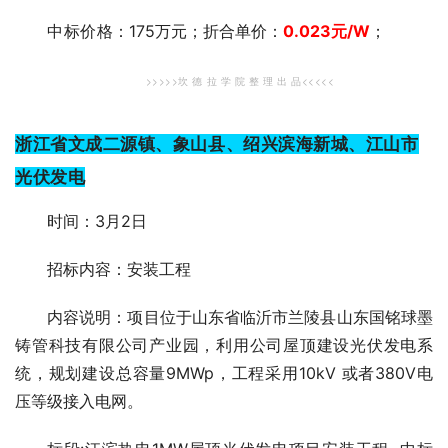
中标价格
：175万元；折合单价：
0.023
元
/W
；
>>>>>坎 德 拉 学 院 整 理 出 品<<<<<
浙江省文成二源镇、象山县、绍兴滨海新城、江山市
光伏发电
时间：3月2日
招标内容：安装工程
内容说明：项目位于山东省临沂市兰陵县山东国铭球墨
铸管科技有限公司产业园，利用公司屋顶建设光伏发电系
统，规划建设总容量9MWp，工程采用10kV 或者380V电
压等级接入电网。