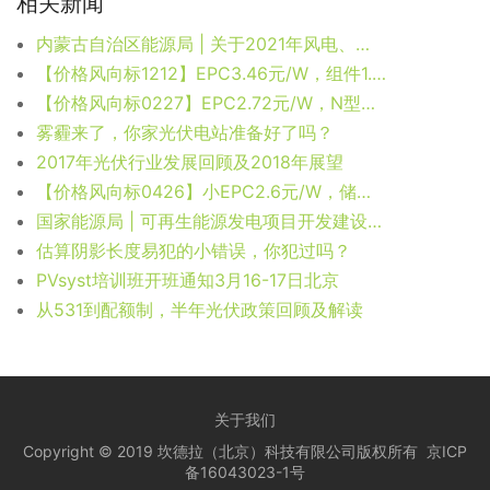
相关新闻
内蒙古自治区能源局 | 关于2021年风电、光伏发电开发建设有关事项的通知
【价格风向标1212】EPC3.46元/W，组件1.97元/W，近期光伏设备、EPC、监理等价格信息
【价格风向标0227】EPC2.72元/W，N型组件0.9元/W，近期光伏设备、EPC、监理等价格信息
雾霾来了，你家光伏电站准备好了吗？
2017年光伏行业发展回顾及2018年展望
【价格风向标0426】小EPC2.6元/W，储能1.5元/Wh，近期光伏设备、运维、EPC等价格信息
国家能源局 | 可再生能源发电项目开发建设按月调度
估算阴影长度易犯的小错误，你犯过吗？
PVsyst培训班开班通知3月16-17日北京
从531到配额制，半年光伏政策回顾及解读
关于我们
Copyright © 2019 坎德拉（北京）科技有限公司版权所有
京ICP
备16043023-1号