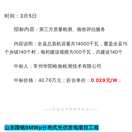
时间：3月5日
招标内容
：第三方质量检测、验收评估服务
内容说明：全县总装机容量共14000千瓦，覆盖全县15
个乡镇140个村，每村建设规模为100千瓦，共建设140个
中标人：常州华阳检验检测技术
有限公司
中标价格
：
40.76万元；
折合单价：
0.029
元
/W
；
>>>>>坎 德 拉 学 院 整 理 出 品<<<<<
山东国铭9MWp分布式光伏发电项目工程