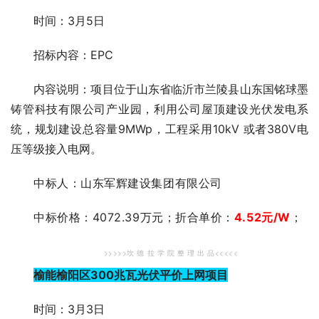
时间：3月5日
招标内容：EPC
内容说明：项目位于山东省临沂市兰陵县山东国铭球墨
铸管科技有限公司产业园，利用公司屋顶建设光伏发电系
统，规划建设总容量9MWp，工程采用10kV 或者380V电
压等级接入电网。
中标人：
山东军辉建设集团有限公司
中标价格
：
4072.39万元；
折合单价：
4.52
元
/W
；
>>>>>坎 德 拉 学 院 整 理 出 品<<<<<
榆能榆阳区300兆瓦光伏平价上网项目
时间：3月3日