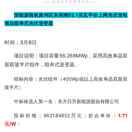
>>>>>坎 德 拉 学 院 整 理 出 品<<<<<
深能源酒泉肃州区东洞滩52.1兆瓦平价上网光伏发电
项目组串式光伏逆变器
时间：3月6日
项目说明：项目容量56.268MWp，采用高效单晶双
面双玻半片组件，组串式逆变器。
招标内容：光伏组件（400Wp或以上高效单晶双面双
玻半片）
中标候选人第一名：
东方日升新能源股份有限公司
投标价格
：9621.84852万元；折
合单价：
1.71
元
/W
；