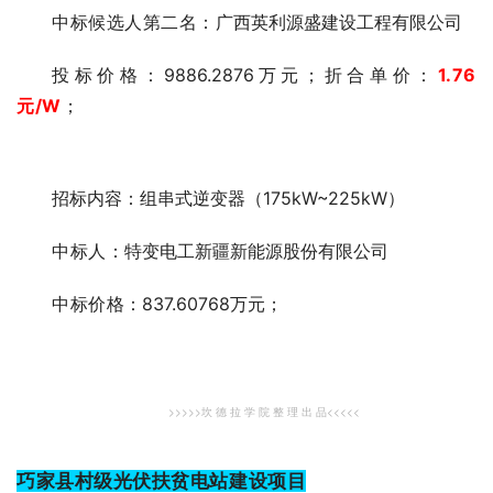
中标候选人第二名：
广西英利源盛建设工程有限公司
投标价
格：9886.2876万元；折
合单价：
1.76
元
/W
；
招标内容：组串式逆变器（175kW~225kW）
中标人：
特变电工新疆新能源股份有限公司
中标价格
：837.60768万元；
>>>>>坎 德 拉 学 院 整 理 出 品<<<<<
巧家县村级光伏扶贫电站建设项目