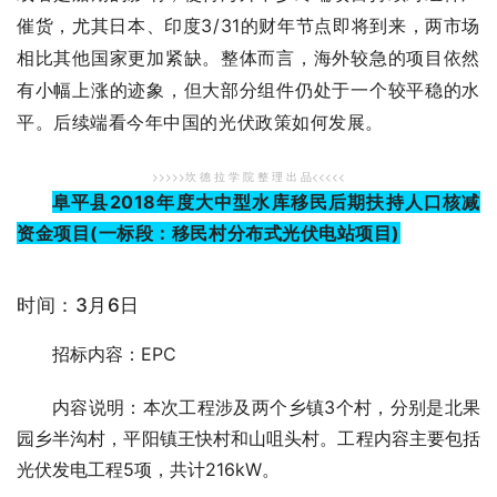
催货，尤其日本、印度3/31的财年节点即将到来，两市场
相比其他国家更加紧缺。
整体而言，海外较急的项目依然
有小幅上涨的迹象，但大部分组件仍处于一个较平稳的水
平。
后续端看今年中国的光伏政策如何发展。
>>>>>坎 德 拉 学 院 整 理 出 品<<<<<
阜平县2018年度大中型水库移民后期扶持人口核减
资金项目(一标段：移民村分布式光伏电站项目)
时间：3月6日
招标内容：EPC
内容说明：本次工程涉及两个乡镇3个村，分别是北果
园乡半沟村，平阳镇王快村和山咀头村。工程内容主要包括
光伏发电工程5项，共计216kW。