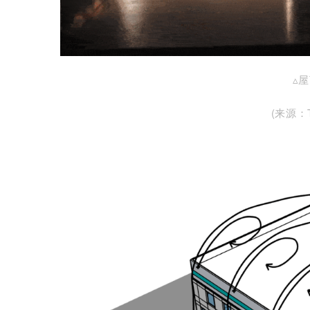
▵
(来源：Th