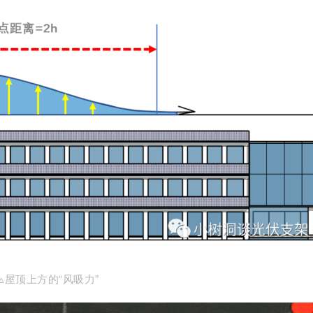
▵屋顶上方的“风吸力”