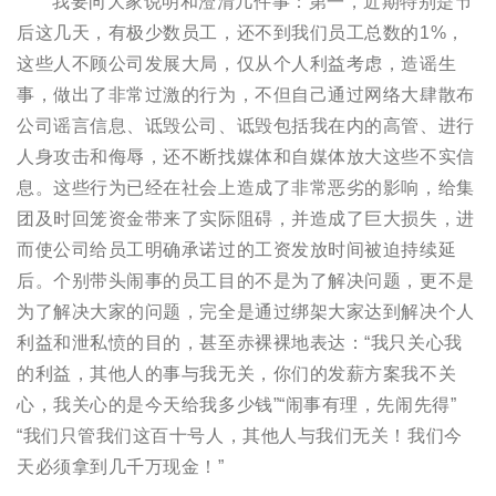
我要向大家说明和澄清几件事：第一，近期特别是节
后这几天，有极少数员工，还不到我们员工总数的1%，
这些人不顾公司发展大局，仅从个人利益考虑，造谣生
事，做出了非常过激的行为，不但自己通过网络大肆散布
公司谣言信息、诋毁公司、诋毁包括我在内的高管、进行
人身攻击和侮辱，还不断找媒体和自媒体放大这些不实信
息。这些行为已经在社会上造成了非常恶劣的影响，给集
团及时回笼资金带来了实际阻碍，并造成了巨大损失，进
而使公司给员工明确承诺过的工资发放时间被迫持续延
后。个别带头闹事的员工目的不是为了解决问题，更不是
为了解决大家的问题，完全是通过绑架大家达到解决个人
利益和泄私愤的目的，甚至赤裸裸地表达：“我只关心我
的利益，其他人的事与我无关，你们的发薪方案我不关
心，我关心的是今天给我多少钱”“闹事有理，先闹先得”
“我们只管我们这百十号人，其他人与我们无关！我们今
天必须拿到几千万现金！”