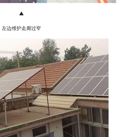
▲
左边维护走廊过窄