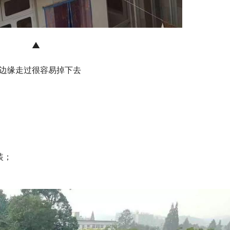
▲
边缘走过很容易掉下去
装；