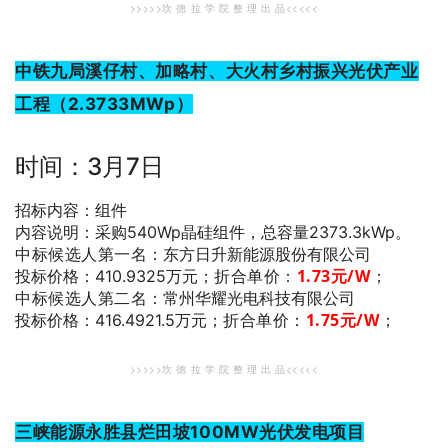
>>>>>坎 德 拉 学 院 整 理 出 品<<<<<
中铁九局溪仔村、加略村、大火村乡村振兴光伏产业
工程（2.3733MWp）
时间：3月7日
招标内容：组件
内容说明：采购540Wp晶硅组件，总容量2373.3kWp。
中标候选人第一名
：东方日升新能源股份有限公司
折合单价：
1.73
元/W
；
投标价格：410.9325万元；
中标候选人第二名
：常州华耀光电科技有限公司
折合单价：
1.75
元/W
；
投标价格：416.4921.5万元；
>>>>>坎 德 拉 学 院 整 理 出 品<<<<<
三峡能源永胜县烂田坡100MW光伏发电项目