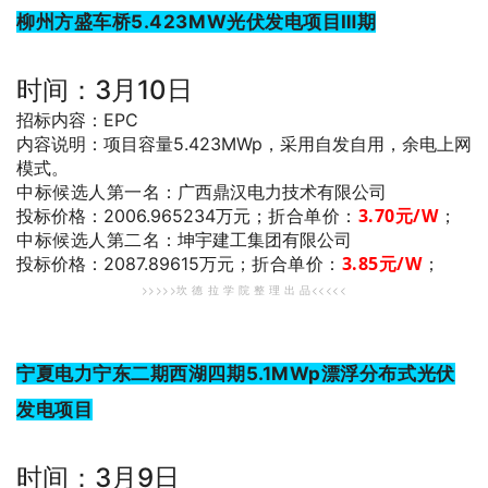
柳州方盛车桥5.423MW光伏发电项目Ⅲ期
时间：3月10日
招标内容：EPC
内容说明：项目容量5.423MWp，采用自发自用，余电上网
模式。
中标候选人第一名
：广西鼎汉电力技术有限公司
折合单价：
3.70
元/W
；
投标价格：2006.965234万元；
中标候选人第二名
：坤宇建工集团有限公司
折合单价：
3.85
元/W
；
投标价格：2087.89615万元；
>>>>>坎 德 拉 学 院 整 理 出 品<<<<<
宁夏电力宁东二期西湖四期5.1MWp漂浮分布式光伏
发电项目
时间：3月9日