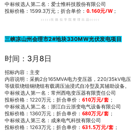
中标候选人第二名
：爱士惟科技股份有限公司
折合单价：
0.160
元/W
；
投标价格：1599.3万元；
>>>>>坎 德 拉 学 院 整 理 出 品<<<<<
三峡凉山州会理市2#地块330MW光伏发电项目
时间：3月8日
招标内容：主变
内容说明：采购2台165MVA电力变压器，220/35kV电压
等级双绕组铜绕组有载调压油浸式自冷型及其辅助设备。
中标候选人第一名
：常州西电变压器有限责任公司
折合单价：
610万
元/套
；
投标价格：1220万元；
中标候选人第二名
：浙江白云浙变电气设备有限公司
折合单价：
680万
元/套
；
投标价格：1360万元；
中标候选人第三名
：成来电气科技有限公司
折合单价：
631.5万
元/套
；
投标价格：1263万元；