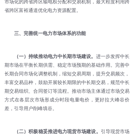
市场化的跨省跨区输电权分配和交易机制，最大程度利用跨
省跨区富裕通道优化电力资源配置。
三、完善统一电力市场体系的功能
（一）持续推动电力中长期市场建设。
进一步发挥中长
期市场在平衡长期供需、稳定市场预期的基础作用。完善中
长期合同市场化调整机制，缩短交易周期，提升交易频次，
丰富交易品种，鼓励开展较长期限的中长期交易，规范中长
期交易组织、合同签订等流程。推动市场主体通过市场交易
方式在各层次市场形成分时段电量电价，更好拉大峰谷价
差，引导用户削峰填谷。
（二）积极稳妥推进电力现货市场建设。
引导现货市场