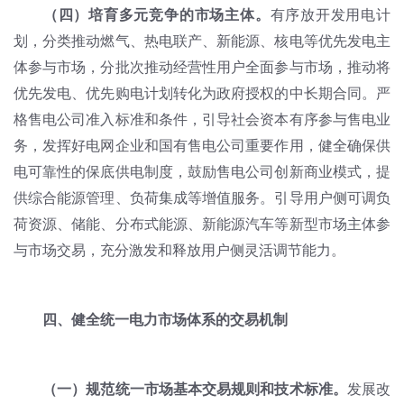
 （四）培育多元竞争的市场主体。
有序放开发用电计
划，分类推动燃气、热电联产、新能源、核电等优先发电主
体参与市场，分批次推动经营性用户全面参与市场，推动将
优先发电、优先购电计划转化为政府授权的中长期合同。严
格售电公司准入标准和条件，引导社会资本有序参与售电业
务，发挥好电网企业和国有售电公司重要作用，健全确保供
电可靠性的保底供电制度，鼓励售电公司创新商业模式，提
供综合能源管理、负荷集成等增值服务。引导用户侧可调负
荷资源、储能、分布式能源、新能源汽车等新型市场主体参
与市场交易，充分激发和释放用户侧灵活调节能力。
四、健全统一电力市场体系的交易机制
（一）规范统一市场基本交易规则和技术标准。
发展改