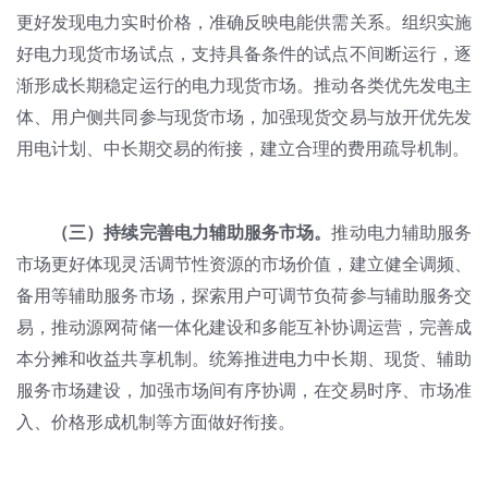
更好发现电力实时价格，准确反映电能供需关系。组织实施
好电力现货市场试点，支持具备条件的试点不间断运行，逐
渐形成长期稳定运行的电力现货市场。推动各类优先发电主
体、用户侧共同参与现货市场，加强现货交易与放开优先发
用电计划、中长期交易的衔接，建立合理的费用疏导机制。
（三）持续完善电力辅助服务市场。
推动电力辅助服务
市场更好体现灵活调节性资源的市场价值，建立健全调频、
备用等辅助服务市场，探索用户可调节负荷参与辅助服务交
易，推动源网荷储一体化建设和多能互补协调运营，完善成
本分摊和收益共享机制。统筹推进电力中长期、现货、辅助
服务市场建设，加强市场间有序协调，在交易时序、市场准
入、价格形成机制等方面做好衔接。