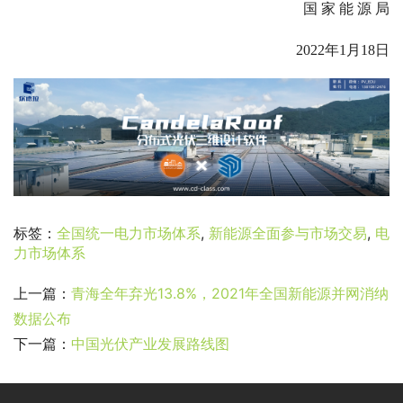
国 家 能 源 局
2022年1月18日
标签：
全国统一电力市场体系
,
新能源全面参与市场交易
,
电
力市场体系
上一篇：
青海全年弃光13.8%，2021年全国新能源并网消纳
数据公布
下一篇：
中国光伏产业发展路线图