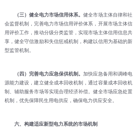
（三）健全电力市场信用体系。
健全市场主体自律和社
会监督机制，完善电力市场信用评价体系，开展市场主体信
用评价工作，推动分级分类监管，实现市场主体信用信息共
享，健全守信激励和失信惩戒机制，构建以信用为基础的新
型监管机制。
（四）完善电力应急保供机制。
加快应急备用和调峰电
源能力建设，建立健全成本回收机制，通过容量成本回收机
制、辅助服务市场等实现合理经济补偿。健全市场应急处置
机制，优先保障民生用电供应，确保电力供应安全。
六、构建适应新型电力系统的市场机制