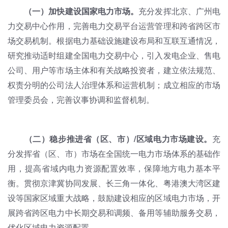
（一）加快建设国家电力市场。
充分发挥北京、广州电
力交易中心作用，完善电力交易平台运营管理和跨省跨区市
场交易机制。根据电力基础设施建设布局和互联互通情况，
研究推动适时组建全国电力交易中心，引入发电企业、售电
公司、用户等市场主体和有关战略投资者，建立依法规范、
权责分明的公司法人治理体系和运营机制；成立相应的市场
管理委员会，完善议事协调和监督机制。
（二）稳步推进省（区、市）/区域电力市场建设。
充
分发挥省（区、市）市场在全国统一电力市场体系的基础作
用，提高省域内电力资源配置效率，保障地方电力基本平
衡。贯彻京津冀协同发展、长三角一体化、粤港澳大湾区建
设等国家区域重大战略，鼓励建设相应的区域电力市场，开
展跨省跨区电力中长期交易和调频、备用等辅助服务交易，
优化区域电力资源配置。