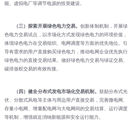
能、虚拟电厂等调节电源的投资建设。
 （三）探索开展绿色电力交易。
创新体制机制，开展绿
色电力交易试点，以市场化方式发现绿色电力的环境价值，
体现绿色电力在交易组织、电网调度等方面的优先地位。引
导有需求的用户直接购买绿色电力，推动电网企业优先执行
绿色电力的直接交易结果。做好绿色电力交易与绿证交易、
碳排放权交易的有效衔接。
 （四）健全分布式发电市场化交易机制。
鼓励分布式光
伏、分散式风电等主体与周边用户直接交易，完善微电网、
存量小电网、增量配电网与大电网间的交易结算、运行调度
等机制，增强就近消纳新能源和安全运行能力。