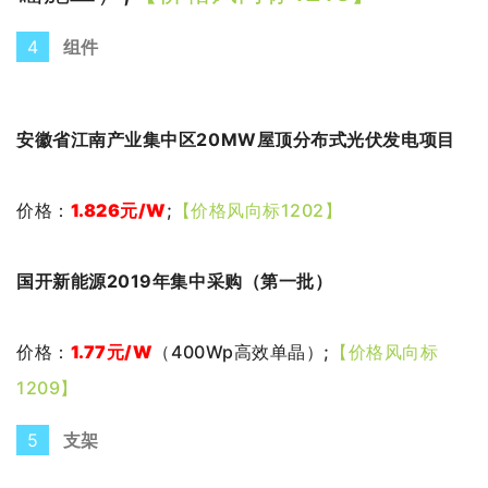
4
组件
安徽省江南产业集中区20MW屋顶分布式光伏发电项目
价格：
1.826
元
/W
;
【价格风向标1202】
国开新能源2019年集中采购（第一批）
价格：
1.77元/W
（
400Wp高效单晶
）;
【价格风向标
1209】
5
支架