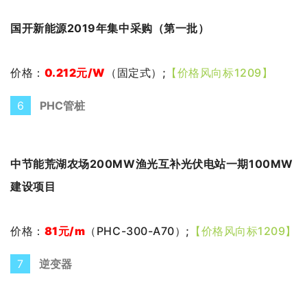
国开新能源2019年集中采购（第一批）
价格：
0.212
元
/W
（
固定式
）;
【价格风向标1209】
6
PHC管桩
中节能荒湖农场200MW渔光互补光伏电站一期100MW
建设项目
价格：
81元/m
（
PHC-300-A70
）;
【价格风向标1209】
7
逆变器