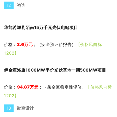
12
咨询
华能芮城县陌南15万千瓦光伏电站项目
价格：
3.6万元
；（
安全预评价报告
）
【价格风向标
1202】
伊金霍洛旗1000MW平价光伏基地一期500MW项目
价格：
9
4.87万元
；（
采空区稳定性评价
）
【价格风向标
1202】
13
勘查设计