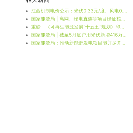
江西机制电价公示：光伏0.33元/度、风电0.375元/度，433个项目入围
国家能源局 | 离网、绿电直连等项目绿证核发规定
重磅！《可再生能源发展“十五五”规划》印发，风光总装机超28亿千瓦，三北新增超3.7亿千瓦
国家能源局 | 截至5月底户用光伏新增416万千瓦
国家能源局：推动新能源发电项目能并尽并、多发满发