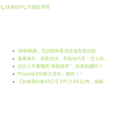
拉
,
坎德拉PV
,
坎德拉学院
38秒视频，见识国外某光伏场安装过程
逃离城市、安装光伏、开电动汽车，过上绿色的“轻生活”
光伏人不离嘴的“系统效率”，你真的懂吗？
PVsyst6.6功能大进化，彪悍！！
【价格风向标0527】EPC2.85元/W，储能设备0.633元/Wh，近期光伏设备、EPC、监理等价格信息