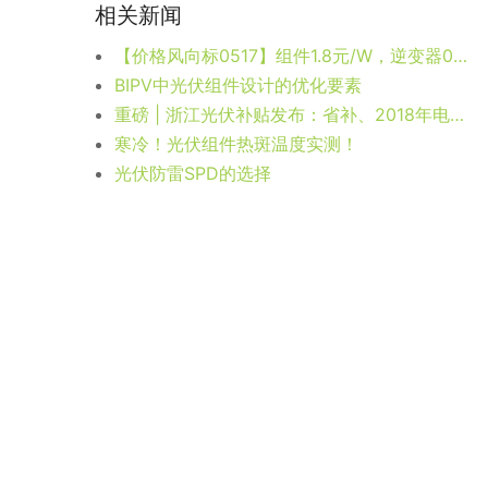
相关新闻
【价格风向标0517】组件1.8元/W，逆变器0.137元/W，近期光伏设备、运维、EPC等价格信息
BIPV中光伏组件设计的优化要素
重磅 | 浙江光伏补贴发布：省补、2018年电量补贴 、优先纳入2019年规模指标
寒冷！光伏组件热斑温度实测！
光伏防雷SPD的选择