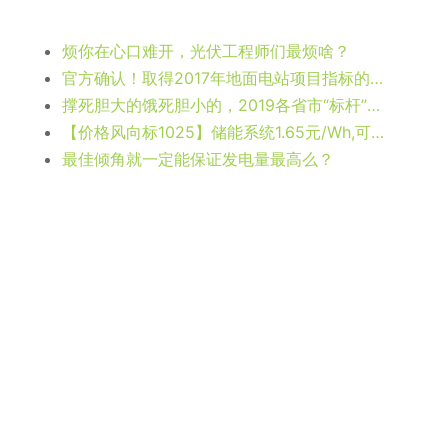
烦你在心口难开，光伏工程师们最烦啥？
官方确认！取得2017年地面电站项目指标的项目执行原有电价
撑死胆大的饿死胆小的，2019各省市“标杆”电价分析出炉
【价格风向标1025】储能系统1.65元/Wh,可调支架0.32元/W，近期光伏设备、监理、EPC等价格信息
最佳倾角就一定能保证发电量最高么？