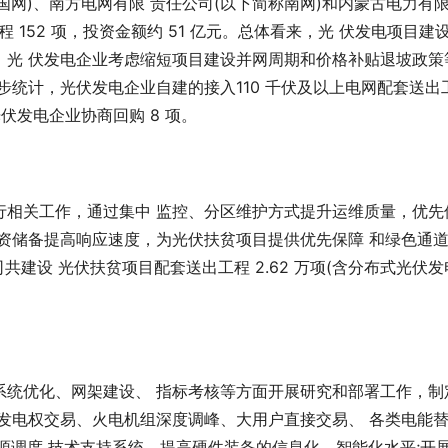
称国网)、南方电网有限 责任公司(以下简称南网)和内蒙古电力有
程 152 项，投资金额约 51 亿元。总体看来，光 伏发电项目建
。光 伏发电企业考虑缩短项目建设并网周期和价格补贴退坡政策
步统计，光伏发电企业自建的接入110 千伏及以上电网配套送出
光伏发电企业协商回购 8 项。
行相关工作，通过集中 监控、分区维护方式提升运维质量，优先
资储备提高响应速度，为光伏扶贫项目提供优先保障 和绿色通
司共建设 光伏扶贫项目配套送出工程 2.62 万项(含分布式光伏发
系统优化、网架建设、 指标考核等方面开展研究和部署工作，制
发电权交易、火电机组深度调峰、大用户直接交易、 各类电能
源调度 技术支持系统，提高硬件装备的信息化、智能化水平;开