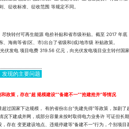
则、征收标准、征收范围 等规定不同。
快转付可再生能源 电价补贴和省市级补贴。截至 2017 年底
、海南等省(区、市)出台了省级和(或)地市级 补贴政策。
光伏发电 项目电费 319.56 亿元，向光伏发电项目业主转付国
、发现的主要问题
和政策，存在“超 规模建设”“备建不一”“抢建抢并”等情况
超过国家下达规模， 有的省份出台“先建先得”等政策，加剧了
情况下建成并网，或部分容量未按时取得电力业务许 可证但长
，存在 变更建设地点、违规停建等“备建不一”行为，个别项目