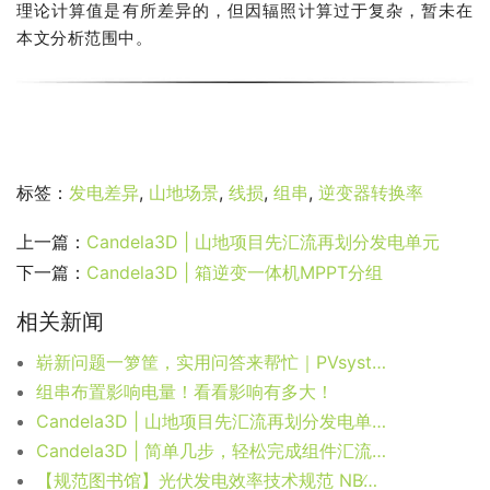
理论计算值是有所差异的，但因辐照计算过于复杂，暂未在
本文分析范围中。
标签：
发电差异
,
山地场景
,
线损
,
组串
,
逆变器转换率
上一篇：
Candela3D | 山地项目先汇流再划分发电单元
下一篇：
Candela3D | 箱逆变一体机MPPT分组
相关新闻
崭新问题一箩筐，实用问答来帮忙｜PVsyst问答系列第18期
组串布置影响电量！看看影响有多大！
Candela3D | 山地项目先汇流再划分发电单元
Candela3D | 简单几步，轻松完成组件汇流成组串
【规范图书馆】光伏发电效率技术规范 NB∕T 39857-2021