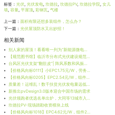
标签：
光伏
,
光伏发电
,
坎德拉
,
坎德拉PV
,
坎德拉学院
,
女儿
墙
,
容量
,
平屋顶
,
彩钢瓦
,
气楼
上一篇：
面积有限还想多装组件，怎么办？
下一篇：
光伏屋顶防水又出妙招！
相关新闻
别人家的屋顶！看看唯一列为“新能源微电网示范项目”的高校（附视频）
【规范图书馆】临沂市分布式光伏建设规范（试行）
台风区光伏支架“翻肚皮”| 阵风系数和风振系数取1.0？大错特错！
【价格风向标0111】小EPC1.75元/W，劳务派遣9.42万元/人/年，近期光伏设备、运维、EPC等价格信息
【价格风向标0205】EPC2.54元/W，组件0.692元/W，近期光伏设备、EPC、监理等价格信息
质量差！运维乱！数千扶贫光伏发电量远低于预期！国务院扶贫办发文通报
新推出pvDesign3.0版本迎合中国市场的需求
光伏领跑者优选名单出炉，大同等13城市入围
坎德拉PV-现场踏勘收资模块上线
【价格风向标1018】EPC4.62元/W，组件2.1元/W，近期光伏设备、监理、EPC等价格信息