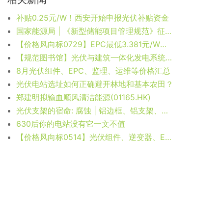
补贴0.25元/W！西安开始申报光伏补贴资金
国家能源局 | 《新型储能项目管理规范》征求意见
【价格风向标0729】EPC最低3.381元/W，组件2.07元/W，近期光伏设备、运维、EPC等价格信息
【规范图书馆】光伏与建筑一体化发电系统验收规范
8月光伏组件、EPC、监理、运维等价格汇总
光伏电站选址如何正确避开林地和基本农田？
郑建明拟输血顺风清洁能源(01165.HK)
光伏支架的宿命: 腐蚀 | 铝边框、铝支架、镀锌支架，他们与不锈钢之间的“接触腐蚀”
630后你的电站没有它一文不值
【价格风向标0514】光伏组件、逆变器、EPC等价格信息