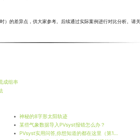
生超配损失
。
损失，若图中所示14点到15点的逐时累计辐照量与分钟级辐照积分
失也基本相同。
在部分数值（有一个山峰14:00-14:15时段）高于红线；逐时模
的超配损失
，但逐时模拟该部分并没有考虑到，因此逐时模拟得到的
0时段，逐时模拟均产生超配。分钟步长的数据曲线有两个“山峰”（14:00
强度，超出的部分还存在额外的超配损失，
这是逐时模拟没有考虑到的
。
，此时未产生超配。综合判断下来，分钟步长模拟的超配损失会高于逐时模