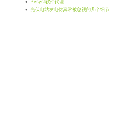
综上可知，出现C和D两种情况下，逐时模拟的超配
4）系统损耗
光伏系统中的线路损耗等在逐时模拟中可能存在一定
不能精确地跟踪这些变化。
以上主要从4个因素阐述了逐时模拟与分钟级模拟（
注。
标签：
PVsyst
,
亚时仿真
,
差异对比分析
,
逐时仿真
上一篇：
Candela3D | 简单几步，轻松完成组件
下一篇：
Candela3D | 新一代复杂地形日照分析方
相关新闻