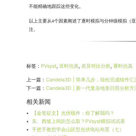
A情况
：亚时及逐时辐照曲线均在红线以下，
即不产
B情况
：亚时级逐时辐照曲线均在红线以上，产生超配
的累计辐射量数值相同，两种不同步长模拟的超配损
C情况
：红线高于逐时辐照强度，但亚时辐照强度曲线的存
时，黑线始终在红线以下，未产生超配损失；
若按分钟步长模拟，
高于红线以上的部分会带来额外
配损失值偏保守。
D情况
：逐时辐照值高于红线数值，即14:00-15:0
14:15和14:30-14:45），数值均高于逐时辐照
14:15-14:30之间，分钟级的辐照强度有所下降
。
的结果