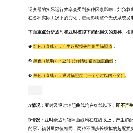
逆变器的实际运行
效率会受到多种因素影响，如负载率
在各种实际工况下的变化，进而影响整个光伏系统发
下面
重点分析逐时和亚时模拟下
超配损失的差异
。根
；
❶ 
红色（直线）：产生超配损失的临界辐照值
❷ 
黑色（波动）：亚时 (分钟级) 辐照强度曲线
；
❸ 
黑色（直线）：逐时辐照度（一个小时以内不变）
。