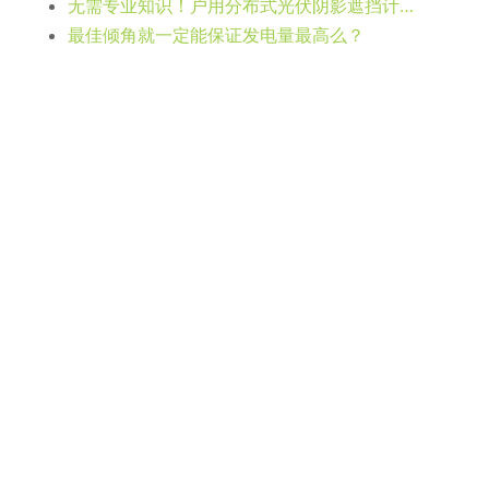
损失偏保守
。
的误差；这些损耗会随着环境温度、电流大小等因素变化，而逐时可
亚时）的差异点，供大家参考。后续通过实际案例进行对比分析。请
汇流成组串
法