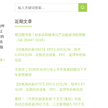
近期文章
这样
让
规范图书馆 | 硅多晶和锗单位产品能源消耗限额
荷的
（GB 29447-2026）
纸
隐
【价格风向标0803】EPC2.309元/W，组件
0.654元/W，近期光伏设备、EPC、监理等价格
多»
信息
王勃华 | 2026年光伏行业上半年发展回顾与下半
年形势展望
【价格风向标0727】EPC2.23元/W，组件0.67
元/W，近期光伏设备、EPC、监理等价格信息
重磅！《可再生能源发展“十五五”规划》印发，
风光总装机超28亿千瓦，三北新增超3.7亿千瓦