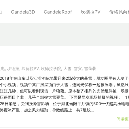
页
Candela3D
CandelaRoof
坎德拉PV
价格风向
发电
,
坎德拉
,
坎德拉PV
,
坎德拉学院
,
大雪
,
雪灾
,
雪荷载
2018年在山东以及江浙沪皖地带迎来2场较大的暴雪，朋友圈里有人发了
个小视频，视频中某厂房屋顶由于大雪，连同光伏板一起被压塌，虽然只
短短几秒，但可以看到现场一片狼藉。原本整齐排列的光伏组件被一场暴
压得面目全非，几乎全部被大雪覆盖。 下面是网友现场拍摄的视频： 1
25日消息，受到强降雪影响，位于湖北当阳半月镇的500千伏超高压输
路覆冰严重，加之风力强劲，导致线路上一共7组线…
阅读更