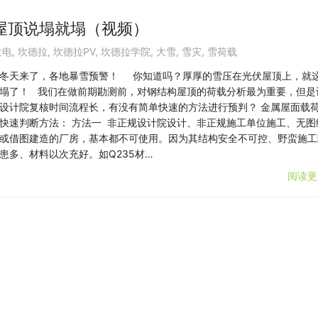
屋顶说塌就塌（视频）
发电
,
坎德拉
,
坎德拉PV
,
坎德拉学院
,
大雪
,
雪灾
,
雪荷载
冬天来了，各地暴雪预警！ 你知道吗？厚厚的雪压在光伏屋顶上，就
塌了！ 我们在做前期勘测前，对钢结构屋顶的荷载分析最为重要，但是
设计院复核时间流程长，有没有简单快速的方法进行预判？ 金属屋面载
快速判断方法： 方法一 非正规设计院设计、非正规施工单位施工、无图
或借图建造的厂房，基本都不可使用。因为其结构安全不可控、野蛮施工
患多、材料以次充好。如Q235材…
阅读更