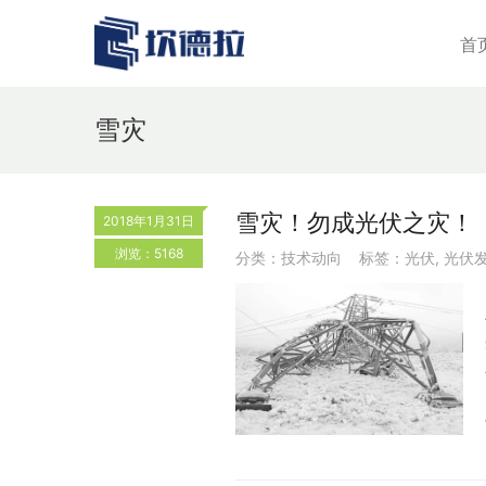
首
雪灾
雪灾！勿成光伏之灾！
2018年1月31日
浏览：5168
分类：
技术动向
标签：
光伏
,
光伏