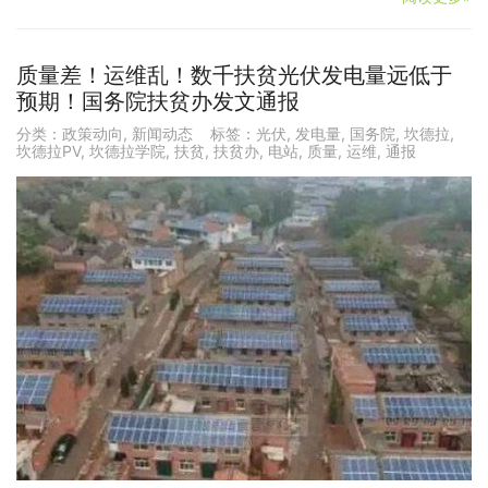
质量差！运维乱！数千扶贫光伏发电量远低于
预期！国务院扶贫办发文通报
分类：
政策动向
,
新闻动态
标签：
光伏
,
发电量
,
国务院
,
坎德拉
,
坎德拉PV
,
坎德拉学院
,
扶贫
,
扶贫办
,
电站
,
质量
,
运维
,
通报