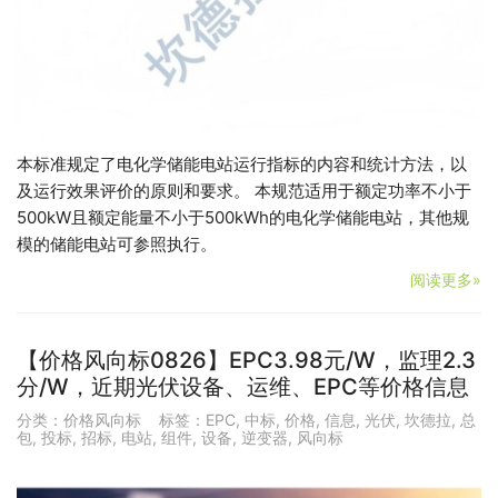
本标准规定了电化学储能电站运行指标的内容和统计方法，以
及运行效果评价的原则和要求。 本规范适用于额定功率不小于
500kW且额定能量不小于500kWh的电化学储能电站，其他规
模的储能电站可参照执行。
阅读更多»
【价格风向标0826】EPC3.98元/W，监理2.3
分/W，近期光伏设备、运维、EPC等价格信息
分类：
价格风向标
标签：
EPC
,
中标
,
价格
,
信息
,
光伏
,
坎德拉
,
总
包
,
投标
,
招标
,
电站
,
组件
,
设备
,
逆变器
,
风向标