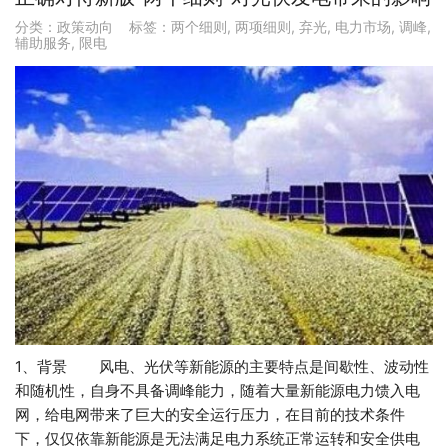
分类：
政策动向
标签：
两个细则
,
两项细则
,
弃光
,
电力市场
,
调峰
,
辅助服务
,
限电
1、背景 风电、光伏等新能源的主要特点是间歇性、波动性
和随机性，自身不具备调峰能力，随着大量新能源电力馈入电
网，给电网带来了巨大的安全运行压力，在目前的技术条件
下，仅仅依靠新能源是无法满足电力系统正常运转和安全供电