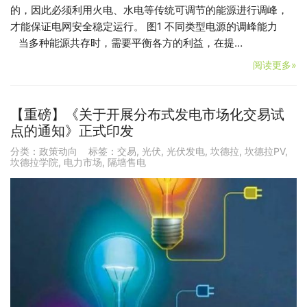
的，因此必须利用火电、水电等传统可调节的能源进行调峰，
才能保证电网安全稳定运行。 图1 不同类型电源的调峰能力
当多种能源共存时，需要平衡各方的利益，在提…
阅读更多»
【重磅】《关于开展分布式发电市场化交易试
点的通知》正式印发
分类：
政策动向
标签：
交易
,
光伏
,
光伏发电
,
坎德拉
,
坎德拉PV
,
坎德拉学院
,
电力市场
,
隔墙售电