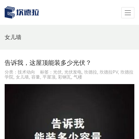
女儿墙
告诉我，这屋顶能装多少光伏？
分类：
技术动向
标签：
光伏
,
光伏发电
,
坎德拉
,
坎德拉PV
,
坎德拉
学院
,
女儿墙
,
容量
,
平屋顶
,
彩钢瓦
,
气楼