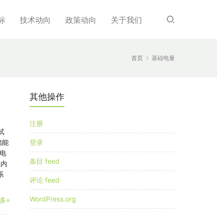
标
技术动向
政策动向
关于我们
首页
基础电量
其他操作
注册
试
储能
登录
电
条目 feed
业内
系
评论 feed
WordPress.org
多»