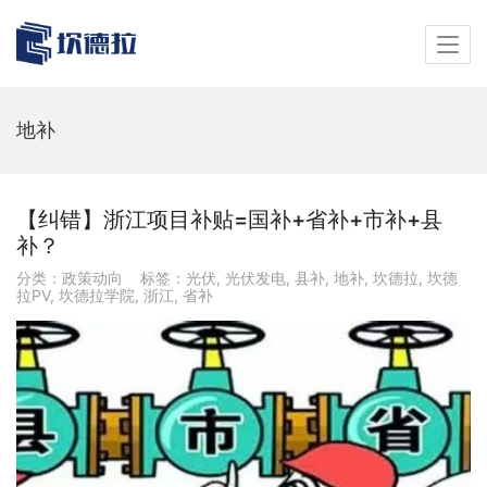
地补
【纠错】浙江项目补贴=国补+省补+市补+县
补？
分类：
政策动向
标签：
光伏
,
光伏发电
,
县补
,
地补
,
坎德拉
,
坎德
拉PV
,
坎德拉学院
,
浙江
,
省补