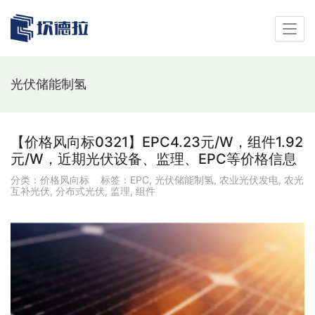
光伏储能制氢
【价格风向标0321】EPC4.23元/W，组件1.92
元/W，近期光伏设备、监理、EPC等价格信息
分类：
价格风向标
标签：
EPC
,
光伏储能制氢
,
农业光伏发电
,
农光
互补光伏
,
分布式光伏
,
监理
,
组件