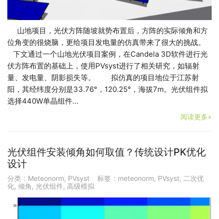
山地项目，光伏方阵随坡就势布置后，方阵的实际倾角和方
位角变的很烧脑，更给项目发电量的仿真带来了很大的挑战。
下文通过一个山地光伏项目案例，在Candela 3D软件进行光
伏方阵布置的基础上，使用PVsyst进行了相关研究，如辐射
量、发电量、阴影损失等。 拟仿真的项目地位于江苏射
阳，其经纬度分别是33.76°，120.25°，海拔7m。光伏组件拟
选择440W单晶组件…
阅读更多»
光伏组件安装倾角如何取值？传统设计PK优化
设计
分类：
Meteonorm
,
PVsyst
标签：
meteonorm
,
PVsyst
,
二次优
化
,
倾角
,
光伏组件
,
高级模拟