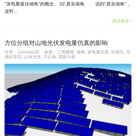
“发电量最佳倾角”的概念。 02 真实倾角 说到“真实倾角”，
这时…
阅读更多»
方位分组对山地光伏发电量仿真的影响
分类：
Candela3D
标签：
三维建模
,
倾角
,
发电量仿真
,
坎德拉
,
坎
德拉学院
,
山地光伏
,
方位角
,
阴影分析