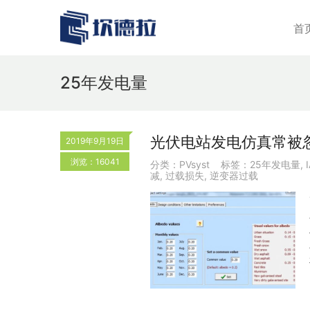
首
25年发电量
光伏电站发电仿真常被
2019年9月19日
浏览：16041
分类：
PVsyst
标签：
25年发电量
,
减
,
过载损失
,
逆变器过载