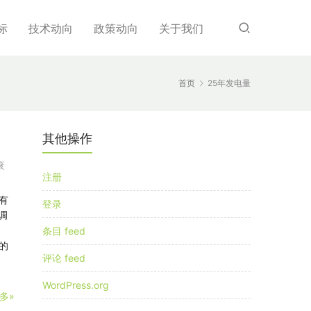
标
技术动向
政策动向
关于我们
首页
25年发电量
其他操作
衰
注册
要有
登录
调
，
条目 feed
的
评论 feed
WordPress.org
多»