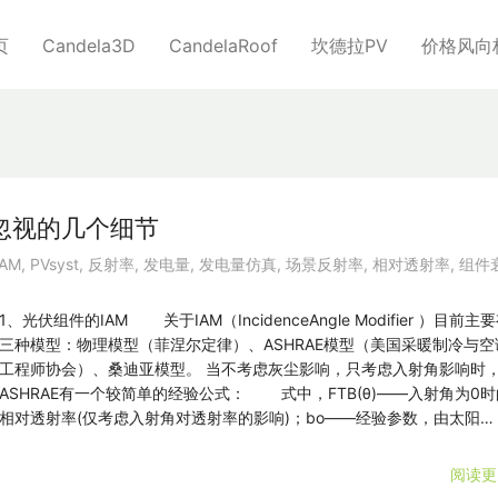
页
Candela3D
CandelaRoof
坎德拉PV
价格风向
忽视的几个细节
IAM
,
PVsyst
,
反射率
,
发电量
,
发电量仿真
,
场景反射率
,
相对透射率
,
组件
1、光伏组件的IAM 关于IAM（IncidenceAngle Modifier ）目前主
三种模型：物理模型（菲涅尔定律）、ASHRAE模型（美国采暖制冷与空
工程师协会）、桑迪亚模型。 当不考虑灰尘影响，只考虑入射角影响时
ASHRAE有一个较简单的经验公式： 式中，FTB(θ)——入射角为0时
相对透射率(仅考虑入射角对透射率的影响)；bo——经验参数，由太阳…
阅读更