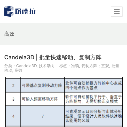
高效
Candela3D | 批量快速移动、复制方阵
分类：
Candela3D
,
技术动向
标签：
准确
,
复制方阵；直观
,
批量
移动
,
高效