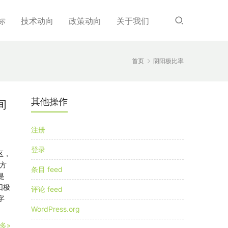
标
技术动向
政策动向
关于我们
首页
阴阳极比率
其他操作
间
注册
登录
区，
方
条目 feed
是
阳极
评论 feed
字
WordPress.org
多»