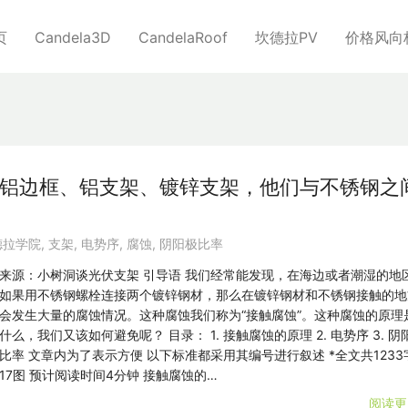
页
Candela3D
CandelaRoof
坎德拉PV
价格风向
 | 铝边框、铝支架、镀锌支架，他们与不锈钢之
德拉学院
,
支架
,
电势序
,
腐蚀
,
阴阳极比率
来源：小树洞谈光伏支架 引导语 我们经常能发现，在海边或者潮湿的地
如果用不锈钢螺栓连接两个镀锌钢材，那么在镀锌钢材和不锈钢接触的地
会发生大量的腐蚀情况。这种腐蚀我们称为“接触腐蚀”。这种腐蚀的原理
什么，我们又该如何避免呢？ 目录： 1. 接触腐蚀的原理 2. 电势序 3. 阴
比率 文章内为了表示方便 以下标准都采用其编号进行叙述 *全文共1233
17图 预计阅读时间4分钟 接触腐蚀的…
阅读更