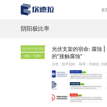
首
阴阳极比率
光伏支架的宿命: 腐蚀
2021年11月24日
的“接触腐蚀”
浏览：13890
分类：
技术动向
标签：
坎德拉
,
坎