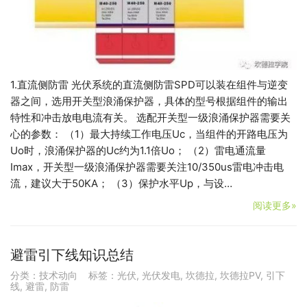
1.直流侧防雷 光伏系统的直流侧防雷SPD可以装在组件与逆变
器之间，选用开关型浪涌保护器，具体的型号根据组件的输出
特性和冲击放电电流有关。 选配开关型一级浪涌保护器需要关
心的参数： （1）最大持续工作电压Uc，当组件的开路电压为
Uo时，浪涌保护器的Uc约为1.1倍Uo； （2）雷电通流量
Imax，开关型一级浪涌保护器需要关注10/350us雷电冲击电
流，建议大于50KA； （3）保护水平Up，与设…
阅读更多»
避雷引下线知识总结
分类：
技术动向
标签：
光伏
,
光伏发电
,
坎德拉
,
坎德拉PV
,
引下
线
,
避雷
,
防雷