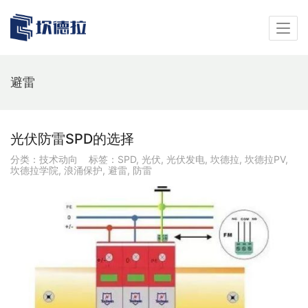
避雷
光伏防雷SPD的选择
分类：
技术动向
标签：
SPD
,
光伏
,
光伏发电
,
坎德拉
,
坎德拉PV
,
坎德拉学院
,
浪涌保护
,
避雷
,
防雷