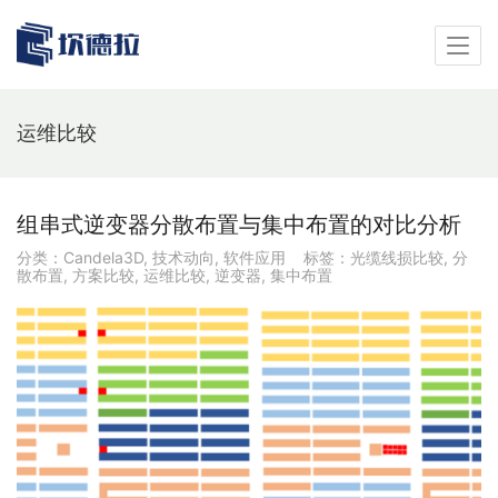
运维比较
组串式逆变器分散布置与集中布置的对比分析
分类：
Candela3D
,
技术动向
,
软件应用
标签：
光缆线损比较
,
分
散布置
,
方案比较
,
运维比较
,
逆变器
,
集中布置