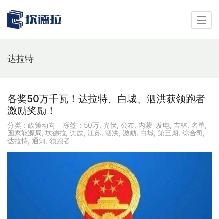
达拉特
各奖50万千瓦！达拉特、白城、泗洪获领跑者
激励奖励！
分类：
政策动向
标签：
50万
,
光伏
,
公布
,
内蒙
,
发电
,
吉林
,
名单
,
国家能源局
,
坎德拉
,
奖励
,
江苏
,
泗洪
,
激励
,
白城
,
第三期
,
综合司
,
达拉特
,
通知
,
领跑者