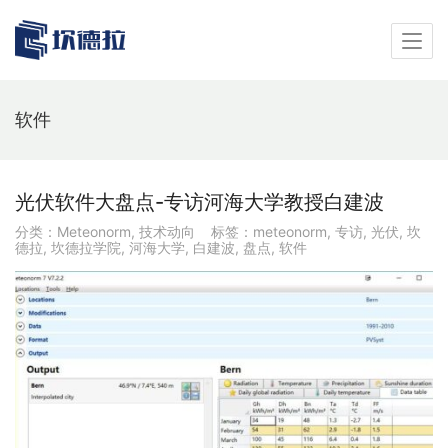
软件
光伏软件大盘点-专访河海大学教授白建波
分类：
Meteonorm
,
技术动向
标签：
meteonorm
,
专访
,
光伏
,
坎
德拉
,
坎德拉学院
,
河海大学
,
白建波
,
盘点
,
软件