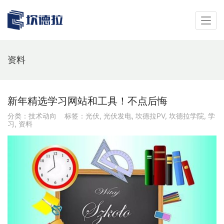
资料
新年精选学习网站和工具！不点后悔
分类：
技术动向
标签：
光伏
,
光伏发电
,
坎德拉PV
,
坎德拉学院
,
学
习
,
资料