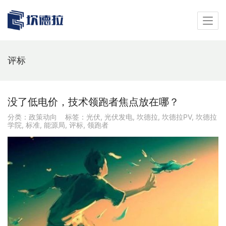
评标
没了低电价，技术领跑者焦点放在哪？
分类：
政策动向
标签：
光伏
,
光伏发电
,
坎德拉
,
坎德拉PV
,
坎德拉
学院
,
标准
,
能源局
,
评标
,
领跑者