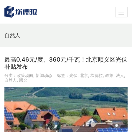
自然人
最高0.46元/度、360元/千瓦！北京顺义区光伏
补贴发布
分类：
政策动向
,
新闻动态
标签：
光伏
,
北京
,
坎德拉
,
政策
,
法人
,
自然人
,
顺义