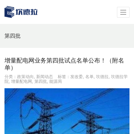
第四批
增量配电网业务第四批试点名单公布！（附名
单）
分类：
政策动向
,
新闻动态
标签：
发改委
,
名单
,
坎德拉
,
坎德拉学
院
,
增量配电网
,
第四批
,
能源局