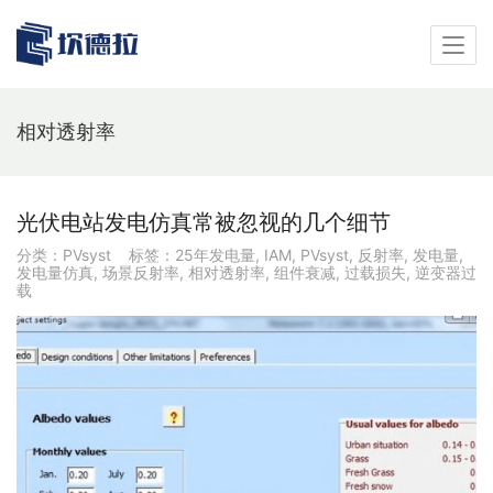
相对透射率
光伏电站发电仿真常被忽视的几个细节
分类：
PVsyst
标签：
25年发电量
,
IAM
,
PVsyst
,
反射率
,
发电量
,
发电量仿真
,
场景反射率
,
相对透射率
,
组件衰减
,
过载损失
,
逆变器过
载